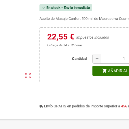
En stock - Envío inmediato
check
Aceite de Masaje Confort 500 ml. de Madreselva Cosmé
22,55 €
Impuestos incluidos
Entrega de 24 a 72 horas
remove
Cantidad
shopping_cart
AÑADIR AL
zoom_out_map
Envío GRATIS en pedidos de importe superior a
45€
e
local_shipping