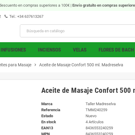
descuento en compras superiores a 100€ |
Envío gratuito
en compras superiore
2
Tel.: +34 637613267
INFUSIONES
INCIENSOS
VELAS
FLORES DE BACH
ites para Masaje
chevron_right
Aceite de Masaje Confort 500 ml. Madreselva
Aceite de Masaje Confort 500 
Marca
Taller Madreselva
Referencia
TMM240259
Estado
Nuevo
En stock
4 Artículos
EAN13
8436553240259
MPN
8436553240259