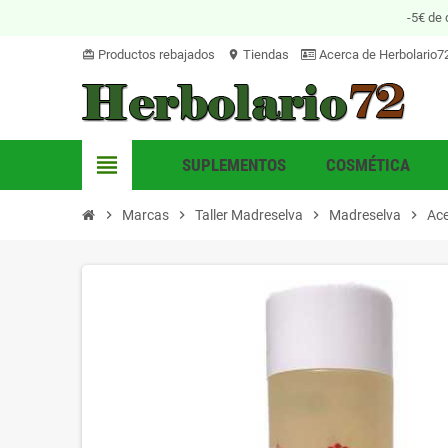
-5€ de 
Productos rebajados
Tiendas
Acerca de Herbolario7
card_giftcard
location_on
view_headline
SUPLEMENTOS
COSMÉTICA
chevron_right
Marcas
chevron_right
Taller Madreselva
chevron_right
Madreselva
chevron_right
Ace