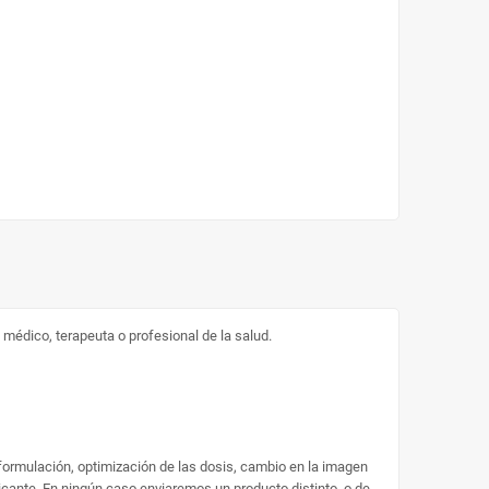
médico, terapeuta o profesional de la salud.
 formulación, optimización de las dosis, cambio en la imagen
ricante. En ningún caso enviaremos un producto distinto, o de