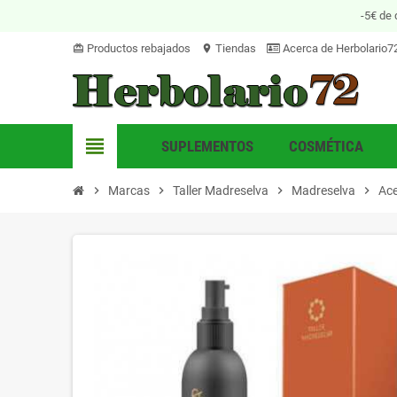
-5€ de 
Productos rebajados
Tiendas
Acerca de Herbolario7
card_giftcard
location_on
view_headline
SUPLEMENTOS
COSMÉTICA
chevron_right
Marcas
chevron_right
Taller Madreselva
chevron_right
Madreselva
chevron_right
Ace