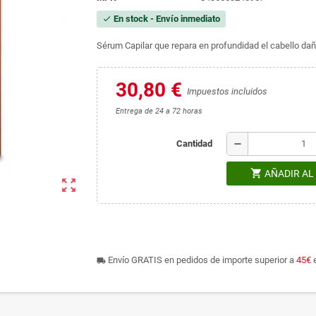
En stock - Envío inmediato
check
Sérum Capilar que repara en profundidad el cabello dañ
30,80 €
Impuestos incluidos
Entrega de 24 a 72 horas
remove
Cantidad
shopping_cart
AÑADIR AL
zoom_out_map
Envío GRATIS en pedidos de importe superior a
45€
e
local_shipping