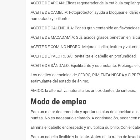
ACEITE DE ARGÁN: Eficaz regenerador de la cutícula capilar gr
ACEITE DE CAMELIA: Fotoprotector, ayuda a bloquear el daño de 
humectado y brillante.
ACEITE DE CALÉNDULA: Por su gran contenido en flavonoides, an
ACEITE DE MACADAMIA: Sus ácidos grasos penetran en la cutícul
ACEITE DE COMINO NEGRO: Mejora el brillo, textura y volumen 
ACEITE DE PALO ROSA: Revitaliza el cabello en profundidad.
ACEITE DE SÁNDALO: Equilibrante y estimulante. Prolonga el cic
Los aceites esenciales de CEDRO, PIMIENTA NEGRA y CIPRÉS c
estimulante del estado de ánimo.
AMIOX: la alternativa natural a los antioxidantes de síntesis.
Modo de empleo
Para un mejor desenredado y aportar un plus de suavidad al ca
puntas. No es necesario aclarado. A continuación, secar con 
Elimina el cabello encrespado y multiplica su brillo. Con el ca
Para un cabello flexible y brillante. Antes de tu rutina de lav