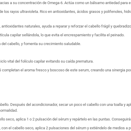
acias a su concentración de Omega-6. Actúa como un bálsamo antiedad para el cabe
los rayos ultravioleta. Rico en antioxidantes, ácidos grasos y polifenoles, hid
tioxidantes naturales, ayuda a reparar y reforzar el cabello frágil y quebradizo
a capilar sellándola, lo que evita el encrespamiento y facilita el peinado.
del cabello, y fomenta su crecimiento saludable.
lo vital del folículo capilar evitando su caída prematura.
ompletan el aroma fresco y boscoso de este serum, creando una sinergia posi
bello. Después del acondicionador, secar un poco el cabello con una toalla y ap
normalidad.
bello seco, aplica 1 o 2 pulsación del sérum y repártelo en las puntas. Conseguirá
ado, con el cabello seco, aplica 2 pulsaciones del sérum y extiéndelo de medios a