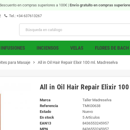
descuento en compras superiores a 100€ |
Envío gratuito
en compras superiore
2
Tel.: +34 637613267
INFUSIONES
INCIENSOS
VELAS
FLORES DE BACH
ites para Masaje
chevron_right
All in Oil Hair Repair Elixir 100 ml. Madreselva
All in Oil Hair Repair Elixir 1
Marca
Taller Madreselva
Referencia
TMK00638
Estado
Nuevo
En stock
5 Artículos
EAN13
8436553245957
MPN
8436553245957