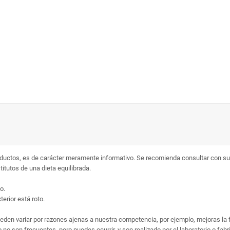
ductos, es de carácter meramente informativo. Se recomienda consultar con su 
tutos de una dieta equilibrada.
o.
erior está roto.
ueden variar por razones ajenas a nuestra competencia, por ejemplo, mejoras la
no son frecuentes, pero puedes ocurrir, y son realizado por el laboratorio o fab