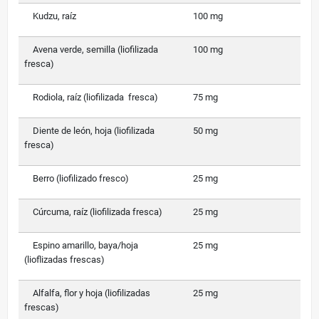
Kudzu, raíz
100 mg
Avena verde, semilla (liofilizada
100 mg
fresca)
Rodiola, raíz (liofilizada fresca)
75 mg
Diente de león, hoja (liofilizada
50 mg
fresca)
Berro (liofilizado fresco)
25 mg
Cúrcuma, raíz (liofilizada fresca)
25 mg
Espino amarillo, baya/hoja
25 mg
(lioflizadas frescas)
Alfalfa, flor y hoja (liofilizadas
25 mg
frescas)