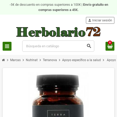
-5€ de descuento en compras superiores a 100€ |
Envío gratuito
en
compras superiores a 45€.
person
Iniciar sesión
0
view_headline
search
chevron_right
chevron_right
chevron_right
chevron_right
chevron_right
Marcas
Nutrinat
Terranova
Apoyo específico a la salud
Apoyo 