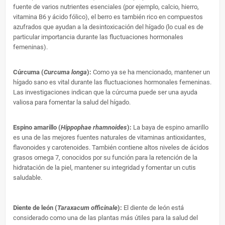
fuente de varios nutrientes esenciales (por ejemplo, calcio, hierro,
vitamina B6 y ácido fólico), el berro es también rico en compuestos
azufrados que ayudan a la desintoxicación del hígado (lo cual es de
particular importancia durante las fluctuaciones hormonales
femeninas).
Cúrcuma (
Curcuma longa
):
Como ya se ha mencionado, mantener un
hígado sano es vital durante las fluctuaciones hormonales femeninas.
Las investigaciones indican que la cúrcuma puede ser una ayuda
valiosa para fomentar la salud del hígado.
Espino amarillo (
Hippophae rhamnoides
):
La baya de espino amarillo
es una de las mejores fuentes naturales de vitaminas antioxidantes,
flavonoides y carotenoides. También contiene altos niveles de ácidos
grasos omega 7, conocidos por su función para la retención de la
hidratación de la piel, mantener su integridad y fomentar un cutis
saludable.
Diente de león (
Taraxacum officinale
)
:
El diente de león está
considerado como una de las plantas más útiles para la salud del