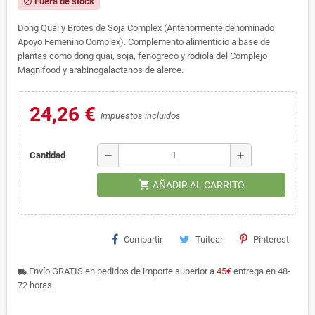
Fuera de stock
block
Dong Quai y Brotes de Soja Complex (Anteriormente denominado
Apoyo Femenino Complex). Complemento alimenticio a base de
plantas como dong quai, soja, fenogreco y rodiola del Complejo
Magnifood y arabinogalactanos de alerce.
24,26 €
Impuestos incluidos
remove
add
Cantidad
shopping_cart
AÑADIR AL CARRITO
Compartir
Tuitear
Pinterest
Envío GRATIS en pedidos de importe superior a
45€
entrega en 48-
local_shipping
72 horas.