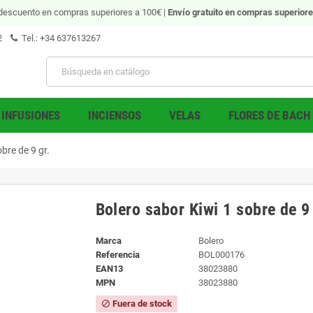
descuento en compras superiores a 100€ |
Envío gratuito
en compras superiore
2
Tel.: +34 637613267
INFUSIONES
INCIENSOS
VELAS
FLORES DE BACH
bre de 9 gr.
Bolero sabor Kiwi 1 sobre de 9 
Marca
Bolero
Referencia
BOL000176
EAN13
38023880
MPN
38023880
Fuera de stock
block