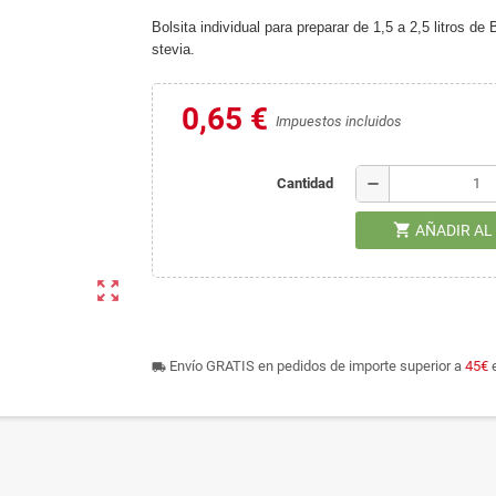
Bolsita individual para preparar de 1,5 a 2,5 litros d
stevia.
0,65 €
Impuestos incluidos
remove
Cantidad
shopping_cart
AÑADIR AL
zoom_out_map
Envío GRATIS en pedidos de importe superior a
45€
e
local_shipping