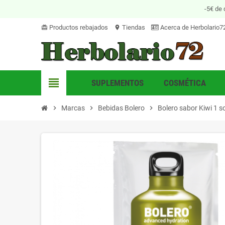
-5€ de 
Productos rebajados
Tiendas
Acerca de Herbolario7
card_giftcard
location_on
view_headline
SUPLEMENTOS
COSMÉTICA
chevron_right
Marcas
chevron_right
Bebidas Bolero
chevron_right
Bolero sabor Kiwi 1 so