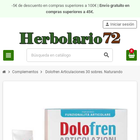
-5€ de descuento en compras superiores a 100€ |
Envío gratuito
en
compras superiores a 45€.
person
Iniciar sesión
0
view_headline
search
chevron_right
chevron_right
Complementos
Dolofren Articulaciones 30 sobres. Naturando