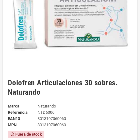
Dolofren Articulaciones 30 sobres.
Naturando
Marca
Naturando
Referencia
NTD6006
EAN13
8013107060060
MPN
8013107060060
Fuera de stock
block