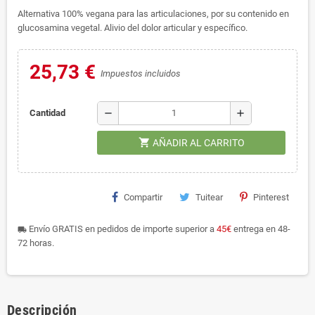
Alternativa 100% vegana para las articulaciones, por su contenido en
glucosamina vegetal. Alivio del dolor articular y específico.
25,73 €
Impuestos incluidos
remove
add
Cantidad
shopping_cart
AÑADIR AL CARRITO
Compartir
Tuitear
Pinterest
Envío GRATIS en pedidos de importe superior a
45€
entrega en 48-
local_shipping
72 horas.
Descripción