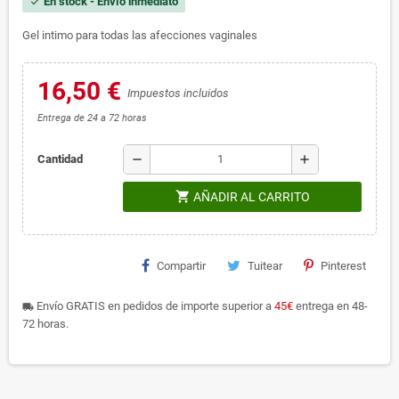
En stock - Envío inmediato
check
Gel intimo para todas las afecciones vaginales
16,50 €
Impuestos incluidos
Entrega de 24 a 72 horas
remove
add
Cantidad
shopping_cart
AÑADIR AL CARRITO
Compartir
Tuitear
Pinterest
Envío GRATIS en pedidos de importe superior a
45€
entrega en 48-
local_shipping
72 horas.