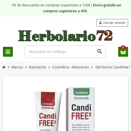
-5€ de descuento en compras superiores a 100€ |
Envío gratuito
en
compras superiores a 45€.
person
Iniciar sesión
0
view_headline
search
chevron_right
chevron_right
chevron_right
chevron_right
Marcas
Naturando
Cosmética - Naturando
Gel Donna Candifree 