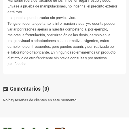
Mantener fuera del alcance de los niños, en lugar fresco y seco.
Envase a prueba de manipulaciones, no ingerir si el precinto exterior
está roto.
Los precios pueden variar sin previo aviso.
Tenga en cuenta que tanto la información visual y/o escrita pueden
variar por razones ajenas a nuestra competencia, por ejemplo,
mejoras la formulación, optimización de las dosis, cambio en la
imagen visual o adaptaciones a las normativas vigentes, estos
cambio no son frecuentes, pero puedes ocurrir, y son realizado por
el laboratorio o fabricante. En ningún caso enviaremos un producto
distinto, o de otro fabricante sin previa consulta y por motivos
justificados.
Comentarios
(0)
chat
No hay reseñas de clientes en este momento.