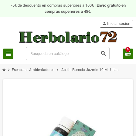
-5€ de descuento en compras superiores a 100€ |
Envío gratuito
en
compras superiores a 45€.
person
Iniciar sesión
0
view_headline
search
chevron_right
chevron_right
Esencias - Ambientadores
Aceite Esencia Jazmin 10 Ml. Ullas