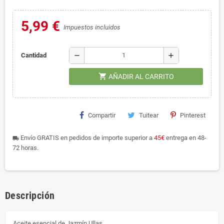
5,99 €
Impuestos incluidos
remove
add
Cantidad
shopping_cart
AÑADIR AL CARRITO
Compartir
Tuitear
Pinterest
Envío GRATIS en pedidos de importe superior a
45€
entrega en 48-
local_shipping
72 horas.
Descripción
Aceite esencial de Jazmín Ullas.