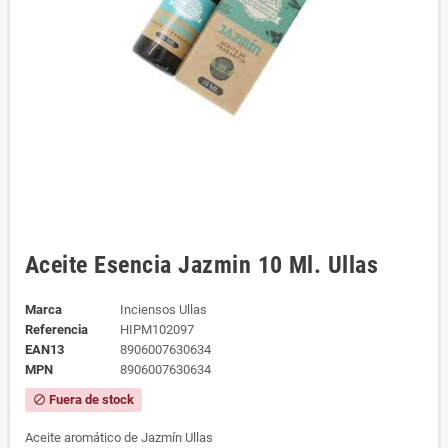
Aceite Esencia Jazmin 10 Ml. Ullas
Marca
Inciensos Ullas
Referencia
HIPM102097
EAN13
8906007630634
MPN
8906007630634
Fuera de stock
block
Aceite aromático de Jazmín Ullas