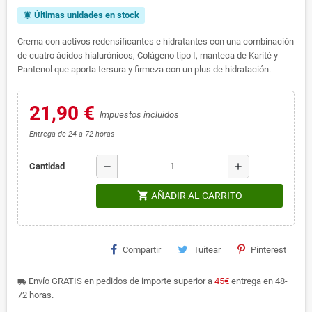
Últimas unidades en stock
notifications_active
Crema con activos redensificantes e hidratantes con una combinación
de cuatro ácidos hialurónicos, Colágeno tipo I, manteca de Karité y
Pantenol que aporta tersura y firmeza con un plus de hidratación.
21,90 €
Impuestos incluidos
Entrega de 24 a 72 horas
remove
add
Cantidad
shopping_cart
AÑADIR AL CARRITO
Compartir
Tuitear
Pinterest
Envío GRATIS en pedidos de importe superior a
45€
entrega en 48-
local_shipping
72 horas.