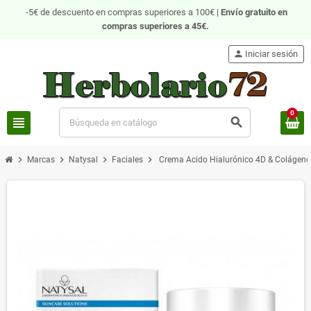
-5€ de descuento en compras superiores a 100€ |
Envío gratuito
en
compras superiores a 45€.
person
Iniciar sesión
0
view_headline
search
chevron_right
chevron_right
chevron_right
chevron_right
Marcas
Natysal
Faciales
Crema Acido Hialurónico 4D & Colágeno