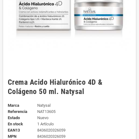
Crema Acido Hialurónico 4D &
Colágeno 50 ml. Natysal
Marca
Natysal
Referencia
NAT13605
Estado
Nuevo
En stock
1 Artículo
EAN13
8436020326059
MPN
8436020326059