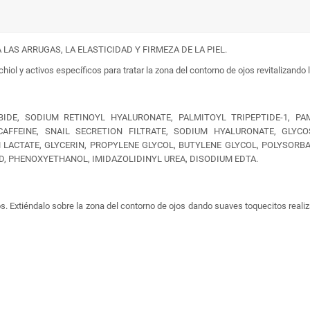
LAS ARRUGAS, LA ELASTICIDAD Y FIRMEZA DE LA PIEL.
hiol y activos específicos para tratar la zona del contorno de ojos revitalizando 
BIDE, SODIUM RETINOYL HYALURONATE, PALMITOYL TRIPEPTIDE-1, PA
 CAFFEINE, SNAIL SECRETION FILTRATE, SODIUM HYALURONATE, GLYC
LACTATE, GLYCERIN, PROPYLENE GLYCOL, BUTYLENE GLYCOL, POLYSORBA
D, PHENOXYETHANOL, IMIDAZOLIDINYL UREA, DISODIUM EDTA.
s. Extiéndalo sobre la zona del contorno de ojos dando suaves toquecitos reali