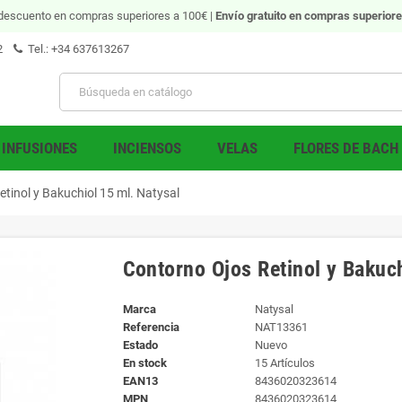
descuento en compras superiores a 100€ |
Envío gratuito
en compras superiore
2
Tel.: +34 637613267
INFUSIONES
INCIENSOS
VELAS
FLORES DE BACH
tinol y Bakuchiol 15 ml. Natysal
Contorno Ojos Retinol y Bakuch
Marca
Natysal
Referencia
NAT13361
Estado
Nuevo
En stock
15 Artículos
EAN13
8436020323614
MPN
8436020323614