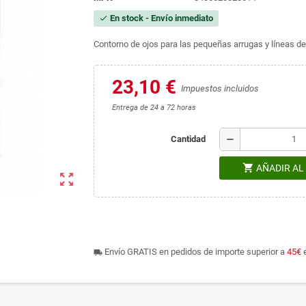
En stock - Envío inmediato
check
Contorno de ojos para las pequeñas arrugas y líneas de
23,10 €
Impuestos incluidos
Entrega de 24 a 72 horas
remove
Cantidad
shopping_cart
AÑADIR AL
zoom_out_map
Envío GRATIS en pedidos de importe superior a
45€
e
local_shipping