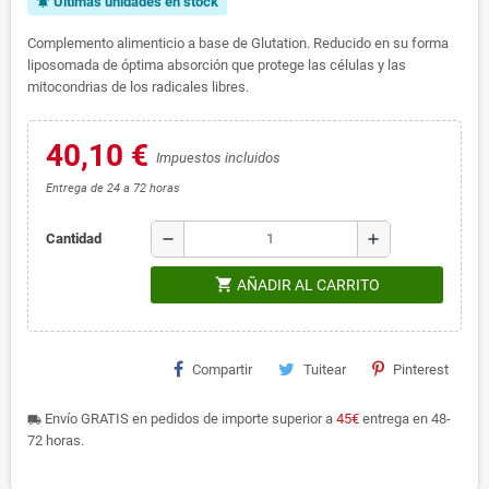
Últimas unidades en stock
notifications_active
Complemento alimenticio a base de Glutation. Reducido en su forma
liposomada de óptima absorción que protege las células y las
mitocondrias de los radicales libres.
40,10 €
Impuestos incluidos
Entrega de 24 a 72 horas
remove
add
Cantidad
shopping_cart
AÑADIR AL CARRITO
Compartir
Tuitear
Pinterest
Envío GRATIS en pedidos de importe superior a
45€
entrega en 48-
local_shipping
72 horas.