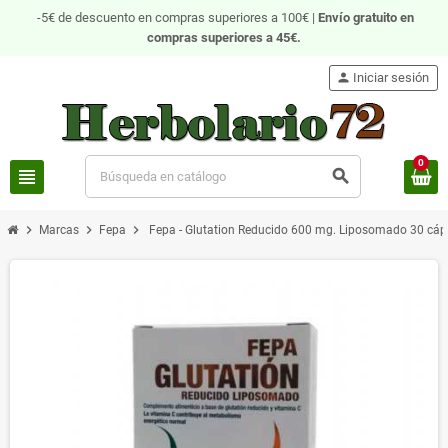
-5€ de descuento en compras superiores a 100€ |
Envío gratuito
en
compras superiores a 45€.
person
Iniciar sesión
0
view_headline
search
chevron_right
chevron_right
chevron_right
Marcas
Fepa
Fepa - Glutation Reducido 600 mg. Liposomado 30 cáp