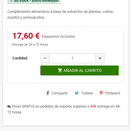
En stock - Envío inmediato
check
Complemento alimenticio a base de extractos de plantas, colina,
inositol y aminoácidos.
17,60 €
Impuestos incluidos
Entrega de 24 a 72 horas
remove
add
Cantidad
shopping_cart
AÑADIR AL CARRITO
Compartir
Tuitear
Pinterest
Envío GRATIS en pedidos de importe superior a
45€
entrega en 48-
local_shipping
72 horas.