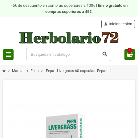
-5€ de descuento en compras superiores a 100€ |
Envío gratuito
en
compras superiores a 45€.
person
Iniciar sesión
0
view_headline
search
chevron_right
chevron_right
chevron_right
Marcas
Fepa
Fepa - Livergrass 60 cápsulas. Fepadiet