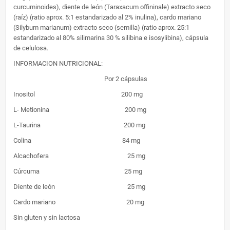
curcuminoides), diente de león (Taraxacum offininale) extracto seco
(raíz) (ratio aprox. 5:1 estandarizado al 2% inulina), cardo mariano
(Silybum marianum) extracto seco (semilla) (ratio aprox. 25:1
estandarizado al 80% silimarina 30 % silibina e isosylibina), cápsula
de celulosa.
INFORMACION NUTRICIONAL:
​ Por 2 cápsulas
Inositol 200 mg
L- Metionina 200 mg
L-Taurina 200 mg
Colina 84 mg
Alcachofera 25 mg
Cúrcuma 25 mg
Diente de león 25 mg
Cardo mariano 20 mg
Sin gluten y sin lactosa