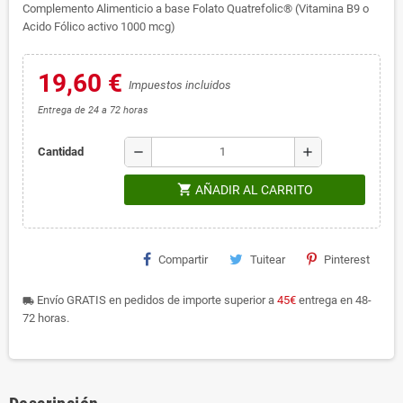
Complemento Alimenticio a base Folato Quatrefolic® (Vitamina B9 o
Acido Fólico activo 1000 mcg)
19,60 €
Impuestos incluidos
Entrega de 24 a 72 horas
remove
add
Cantidad
shopping_cart
AÑADIR AL CARRITO
Compartir
Tuitear
Pinterest
Envío GRATIS en pedidos de importe superior a
45€
entrega en 48-
local_shipping
72 horas.