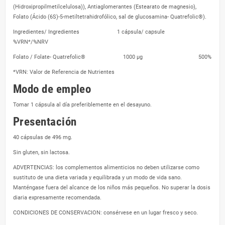
(Hidroxipropilmetilcelulosa)), Antiaglomerantes (Estearato de magnesio),
Folato (Ácido (6S)-5-metiltetrahidrofólico, sal de glucosamina- Quatrefolic®).
Ingredientes/ Ingredientes 1 cápsula/ capsule
%VRN*/%NRV
Folato / Folate- Quatrefolic® 1000 µg 500%
*VRN: Valor de Referencia de Nutrientes
Modo de empleo
Tomar 1 cápsula al día preferiblemente en el desayuno.
Presentación
40 cápsulas de 496 mg.
Sin gluten, sin lactosa.
ADVERTENCIAS: los complementos alimenticios no deben utilizarse como
sustituto de una dieta variada y equilibrada y un modo de vida sano.
Manténgase fuera del alcance de los niños más pequeños. No superar la dosis
diaria expresamente recomendada.
CONDICIONES DE CONSERVACION: consérvese en un lugar fresco y seco.