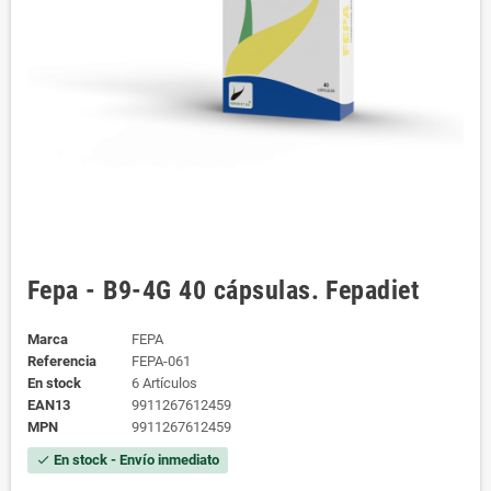
Fepa - B9-4G 40 cápsulas. Fepadiet
Marca
FEPA
Referencia
FEPA-061
En stock
6 Artículos
EAN13
9911267612459
MPN
9911267612459
En stock - Envío inmediato
check