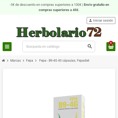
-5€ de descuento en compras superiores a 100€ |
Envío gratuito
en
compras superiores a 45€.
person
Iniciar sesión
0
view_headline
search
chevron_right
chevron_right
chevron_right
Marcas
Fepa
Fepa - B9-4G 40 cápsulas. Fepadiet