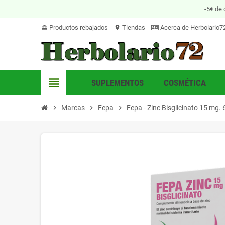
-5€ de 
Productos rebajados
Tiendas
Acerca de Herbolario7
card_giftcard
location_on
view_headline
SUPLEMENTOS
COSMÉTICA
chevron_right
Marcas
chevron_right
Fepa
chevron_right
Fepa - Zinc Bisglicinato 15 mg.