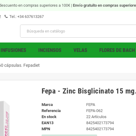
descuento en compras superiores a 100€ |
Envío gratuito
en compras superiore
2
Tel.: +34 637613267
INFUSIONES
INCIENSOS
VELAS
FLORES DE BACH
 60 cápsulas. Fepadiet
Fepa - Zinc Bisglicinato 15 mg
Marca
FEPA
Referencia
FEPA-062
En stock
22 Artículos
EAN13
8425402173794
MPN
8425402173794