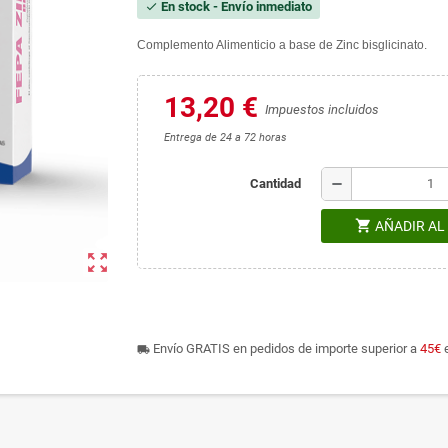
En stock - Envío inmediato
check
Complemento Alimenticio a base de Zinc bisglicinato.
13,20 €
Impuestos incluidos
Entrega de 24 a 72 horas
remove
Cantidad
shopping_cart
AÑADIR AL
zoom_out_map
Envío GRATIS en pedidos de importe superior a
45€
e
local_shipping