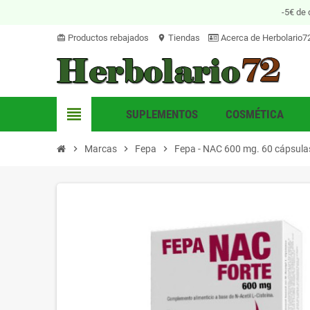
-5€ de 
Productos rebajados
Tiendas
Acerca de Herbolario7
card_giftcard
location_on
view_headline
SUPLEMENTOS
COSMÉTICA
chevron_right
Marcas
chevron_right
Fepa
chevron_right
Fepa - NAC 600 mg. 60 cápsula