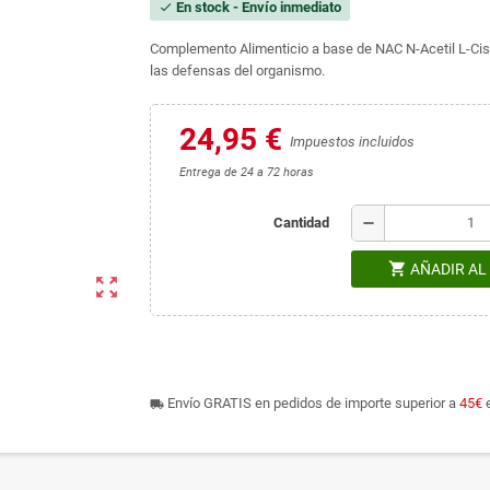
En stock - Envío inmediato
check
Complemento Alimenticio a base de NAC N-Acetil L-Cist
las defensas del organismo.
24,95 €
Impuestos incluidos
Entrega de 24 a 72 horas
remove
Cantidad
shopping_cart
AÑADIR AL
zoom_out_map
Envío GRATIS en pedidos de importe superior a
45€
e
local_shipping