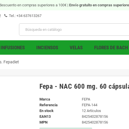
descuento en compras superiores a 100€ |
Envío gratuito
en compras superiore
2
Tel.: +34 637613267
INFUSIONES
INCIENSOS
VELAS
FLORES DE BACH
s. Fepadiet
Fepa - NAC 600 mg. 60 cápsula
Marca
FEPA
Referencia
FEPA-144
En stock
12 Artículos
EAN13
8425402878156
MPN
8425402878156