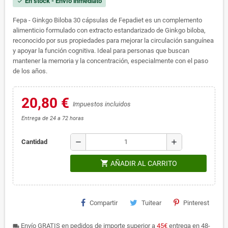
En stock - Envío inmediato
check
Fepa - Ginkgo Biloba 30 cápsulas de Fepadiet es un complemento
alimenticio formulado con extracto estandarizado de Ginkgo biloba,
reconocido por sus propiedades para mejorar la circulación sanguínea
y apoyar la función cognitiva. Ideal para personas que buscan
mantener la memoria y la concentración, especialmente con el paso
de los años.
20,80 €
Impuestos incluidos
Entrega de 24 a 72 horas
remove
add
Cantidad
shopping_cart
AÑADIR AL CARRITO
Compartir
Tuitear
Pinterest
Envío GRATIS en pedidos de importe superior a
45€
entrega en 48-
local_shipping