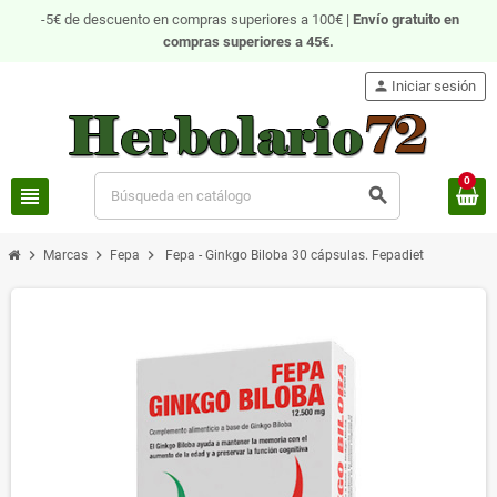
-5€ de descuento en compras superiores a 100€ |
Envío gratuito
en
compras superiores a 45€.
person
Iniciar sesión
0
view_headline
search
chevron_right
chevron_right
chevron_right
Marcas
Fepa
Fepa - Ginkgo Biloba 30 cápsulas. Fepadiet