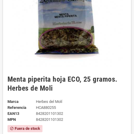
Menta piperita hoja ECO, 25 gramos.
Herbes de Moli
Marca
Herbes del Molí
Referencia
HCA880255
EAN13
8428201101302
MPN
8428201101302
Fuera de stock
block