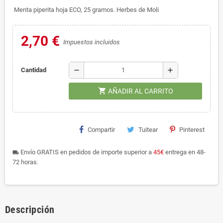
Menta piperita hoja ECO, 25 gramos. Herbes de Moli
2,70 €
Impuestos incluidos
remove
add
Cantidad
shopping_cart
AÑADIR AL CARRITO
Compartir
Tuitear
Pinterest
Envío GRATIS en pedidos de importe superior a
45€
entrega en 48-
local_shipping
72 horas.
Descripción