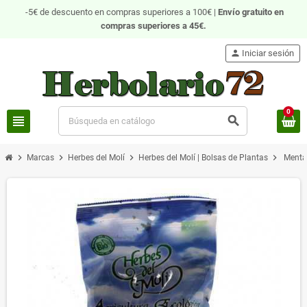
-5€ de descuento en compras superiores a 100€ |
Envío gratuito
en
compras superiores a 45€.
person
Iniciar sesión
0
view_headline
search
chevron_right
chevron_right
chevron_right
chevron_right
Marcas
Herbes del Molí
Herbes del Molí | Bolsas de Plantas
Menta 