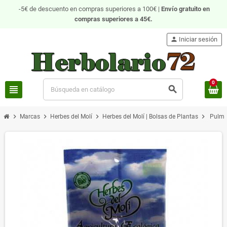
-5€ de descuento en compras superiores a 100€ |
Envío gratuito
en
compras superiores a 45€.
person
Iniciar sesión
0
view_headline
search
chevron_right
chevron_right
chevron_right
chevron_right
Marcas
Herbes del Molí
Herbes del Molí | Bolsas de Plantas
Pulmo