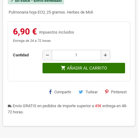
En stock - Envío inmediato
check
Pulmonaria hoja ECO, 25 gramos. Herbes de Moli
6,90 €
Impuestos incluidos
Entrega de 24 a 72 horas
remove
add
Cantidad
shopping_cart
AÑADIR AL CARRITO
Compartir
Tuitear
Pinterest
Envío GRATIS en pedidos de importe superior a
45€
entrega en 48-
local_shipping
72 horas.