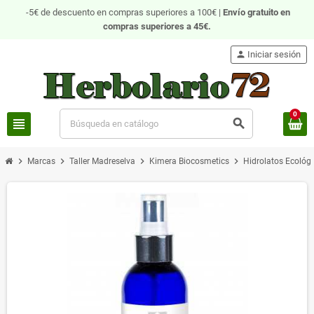
-5€ de descuento en compras superiores a 100€ |
Envío gratuito
en
compras superiores a 45€.
person
Iniciar sesión
0
view_headline
search
chevron_right
chevron_right
chevron_right
chevron_right
Marcas
Taller Madreselva
Kimera Biocosmetics
Hidrolatos Ecológ