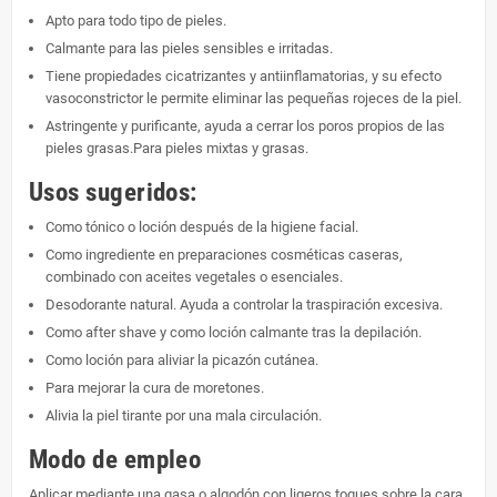
Apto para todo tipo de pieles.
Calmante para las pieles sensibles e irritadas.
Tiene propiedades cicatrizantes y antiinflamatorias, y su efecto
vasoconstrictor le permite eliminar las pequeñas rojeces de la piel.
Astringente y purificante, ayuda a cerrar los poros propios de las
pieles grasas.Para pieles mixtas y grasas.
Usos sugeridos:
Como tónico o loción después de la higiene facial.
Como ingrediente en preparaciones cosméticas caseras,
combinado con aceites vegetales o esenciales.
Desodorante natural. Ayuda a controlar la traspiración excesiva.
Como after shave y como loción calmante tras la depilación.
Como loción para aliviar la picazón cutánea.
Para mejorar la cura de moretones.
Alivia la piel tirante por una mala circulación.
Modo de empleo
Aplicar mediante una gasa o algodón con ligeros toques sobre la cara.