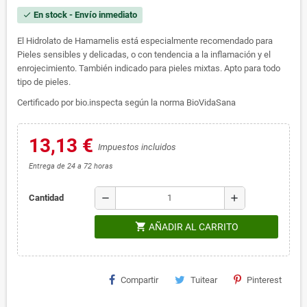
En stock - Envío inmediato
check
El Hidrolato de Hamamelis está especialmente recomendado para
Pieles sensibles y delicadas, o con tendencia a la inflamación y el
enrojecimiento. También indicado para pieles mixtas. Apto para todo
tipo de pieles.
Certificado por bio.inspecta según la norma BioVidaSana
13,13 €
Impuestos incluidos
Entrega de 24 a 72 horas
remove
add
Cantidad
shopping_cart
AÑADIR AL CARRITO
Compartir
Tuitear
Pinterest