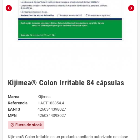
chevron_left
chevron_right
Kijimea® Colon Irritable 84 cápsulas
Marca
Kijimea
Referencia
HACT183854.4
EAN13
4260344398027
MPN
4260344398027
Fuera de stock
block
Kijimea® Colon Irritable es un producto sanitario autorizado de clase