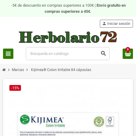
-5€ de descuento en compras superiores a 100€ |
Envío gratuito
en
compras superiores a 45€.
person
Iniciar sesión
0
view_headline
search
chevron_right
chevron_right
Marcas
Kijimea® Colon Irritable 84 cápsulas
-15%