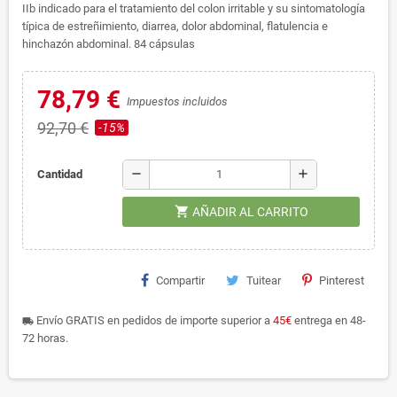
IIb indicado para el tratamiento del colon irritable y su sintomatología
típica de estreñimiento, diarrea, dolor abdominal, flatulencia e
hinchazón abdominal. 84 cápsulas
78,79 €
Impuestos incluidos
92,70 €
-15%
remove
add
Cantidad
shopping_cart
AÑADIR AL CARRITO
Compartir
Tuitear
Pinterest
Envío GRATIS en pedidos de importe superior a
45€
entrega en 48-
local_shipping
72 horas.