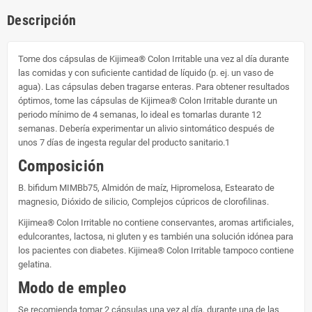
Descripción
Tome dos cápsulas de Kijimea® Colon Irritable una vez al día durante
las comidas y con suficiente cantidad de líquido (p. ej. un vaso de
agua). Las cápsulas deben tragarse enteras. Para obtener resultados
óptimos, tome las cápsulas de Kijimea® Colon Irritable durante un
periodo mínimo de 4 semanas, lo ideal es tomarlas durante 12
semanas. Debería experimentar un alivio sintomático después de
unos 7 días de ingesta regular del producto sanitario.1
Composición
B. bifidum MIMBb75, Almidón de maíz, Hipromelosa, Estearato de
magnesio, Dióxido de silicio, Complejos cúpricos de clorofilinas.
Kijimea® Colon Irritable no contiene conservantes, aromas artificiales,
edulcorantes, lactosa, ni gluten y es también una solución idónea para
los pacientes con diabetes. Kijimea® Colon Irritable tampoco contiene
gelatina.
Modo de empleo
Se recomienda tomar 2 cápsulas una vez al día, durante una de las