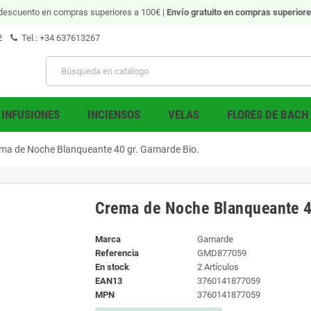
descuento en compras superiores a 100€ |
Envío gratuito
en compras superiore
2
Tel.: +34 637613267
INFUSIONES
INCIENSOS
VELAS
FLORES DE BACH
ma de Noche Blanqueante 40 gr. Gamarde Bio.
Crema de Noche Blanqueante 4
Marca
Gamarde
Referencia
GMD877059
En stock
2 Artículos
EAN13
3760141877059
MPN
3760141877059