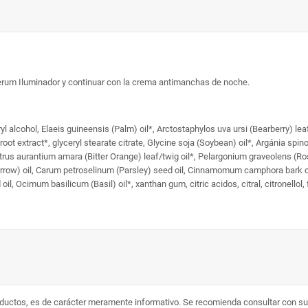
el Serum Iluminador y continuar con la crema antimanchas de noche.
 alcohol, Elaeis guineensis (Palm) oil*, Arctostaphylos uva ursi (Bearberry) leaf
t extract*, glyceryl stearate citrate, Glycine soja (Soybean) oil*, Argánia spinos
 Citrus aurantium amara (Bitter Orange) leaf/twig oil*, Pelargonium graveolens (R
arrow) oil, Carum petroselinum (Parsley) seed oil, Cinnamomum camphora bark o
il, Ocimum basilicum (Basil) oil*, xanthan gum, citric acidos, citral, citronellol, 
ductos, es de carácter meramente informativo. Se recomienda consultar con su 