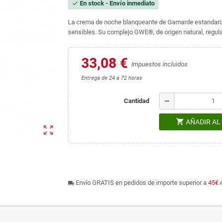
En stock - Envío inmediato
check
La crema de noche blanqueante de Gamarde estandariza y 
sensibles. Su complejo GWE®, de origen natural, regul
33,08 €
Impuestos incluidos
Entrega de 24 a 72 horas
remove
Cantidad
shopping_cart
AÑADIR AL
zoom_out_map
Envío GRATIS en pedidos de importe superior a
45€
e
local_shipping