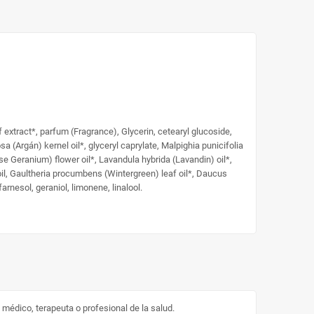
 extract*, parfum (Fragrance), Glycerin, cetearyl glucoside,
a (Argán) kernel oil*, glyceryl caprylate, Malpighia punicifolia
ose Geranium) flower oil*, Lavandula hybrida (Lavandin) oil*,
il, Gaultheria procumbens (Wintergreen) leaf oil*, Daucus
farnesol, geraniol, limonene, linalool.
médico, terapeuta o profesional de la salud.