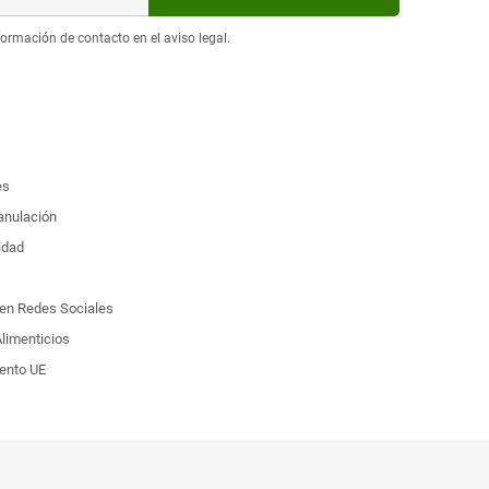
ormación de contacto en el aviso legal.
es
 anulación
idad
d en Redes Sociales
limenticios
ento UE