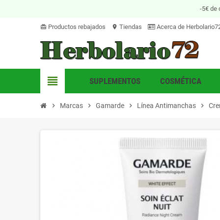
-5€ de 
Productos rebajados
Tiendas
Acerca de Herbolario7
card_giftcard
location_on
view_headline
SUPLEMENTOS
COSMÉTICA
chevron_right
Marcas
chevron_right
Gamarde
chevron_right
Línea Antimanchas
chevron_right
Cre