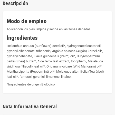
Descripción
Modo de empleo
Aplicar con los pies limpios y secos en las zonas dañadas
Ingredientes
Helianthus annuus (Sunflower) seed oil*, hydrogenated castor oil,
glyceryl dibehenate, tribehenin, Argánia spinosa (Argán) kernel oil*,
glyceryl behenate, Elaeis guineensis (Palm) oil*, Butyrospermum
parkii (Shea) butter*, Aloe ferox leaf extract, tocopherol, Melaleuca
viridiflora (Niaoulí) leaf oil*, Origanum vulgare (Wild Marjoram) oil*,
Mentha piperita (Peppermint) oil*, Melaleuca alternifolia (Tea árbol)
leaf oil*, farnesol, geraniol, limonene, linalool.
*Ingredientes de origen Biológico
Nota Informativa General