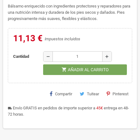
Bálsamo enriquecido con ingredientes protectores y reparadores para
una nutrición intensa y duradera de los pies secos y dañados. Pies
progresivamente más suaves, flexibles y elásticos.
11,13 €
Impuestos incluidos
remove
add
Cantidad
shopping_cart
AÑADIR AL CARRITO
Compartir
Tuitear
Pinterest
Envío GRATIS en pedidos de importe superior a
45€
entrega en 48-
local_shipping
72 horas.