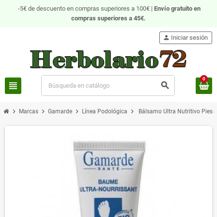
-5€ de descuento en compras superiores a 100€ |
Envío gratuito
en
compras superiores a 45€.
person
Iniciar sesión
0
view_headline
search
chevron_right
chevron_right
chevron_right
chevron_right
Marcas
Gamarde
Línea Podológica
Bálsamo Ultra Nutritivo Pies 