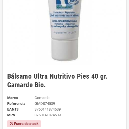
Bálsamo Ultra Nutritivo Pies 40 gr.
Gamarde Bio.
Marca
Gamarde
Referencia
GMD874539
EAN13
3760141874539
MPN
3760141874539
Fuera de stock
block