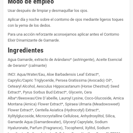
Modo de empleo
Usar después de limpiar y desmaquillar los ojos.
Aplicar día y noche sobre el contorno de ojos mediante ligeros toques
con la yema de los dedos.
Para una acción reforzante aconsejamos aplicar antes el Contorno
Elixir Dinamizante de Gamarde.
Ingredientes
Agua Gamarde, extracto de Arándano* (astringente), Aceite Esencial
de Geranio* (calmante)
INCI:
Aqua/Water/Eau, Aloe Barbadensis Leaf Extract*,
Caprylic/Capric Triglyceride, Persea Gratissima (Avocado) Oil*,
Cetearyl Alcohol, Aesculus Hippocastanum (Horse Chestnut) Seed
Extract*, Pyrus Sorbus Bud Extract*, Glycerin, Cera
Alba*/Beeswax/Cire D’abeille, Lauroyl Lysine, Coco-Glucoside, Arnica
Montana (Arnica) Flower Extract*, Spiraea Ulmaria (Meadowsweet)
Flower Extract*, Centella Asiatica (Hydrocotyl) Extract*,
Xylitylglucoside, Microcrystalline Cellulose, Anhydroxylitol, Silica,
Gamarde Aqua (Gamardewater), Glyceryl Caprylate, Sodium
Hyaluronate, Parfum (Fragrance), Tocopherol, Xylitol, Sodium