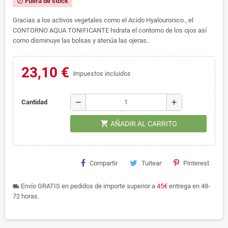
Fuera de stock
block
Gracias a los activos vegetales como el Acido Hyalouronico , el
CONTORNO AQUA TONIFICANTE hidrata el contorno de los ojos así
como disminuye las bolsas y atenúa las ojeras..
23,10 €
Impuestos incluidos
remove
add
Cantidad
shopping_cart
AÑADIR AL CARRITO
Compartir
Tuitear
Pinterest
Envío GRATIS en pedidos de importe superior a
45€
entrega en 48-
local_shipping
72 horas.