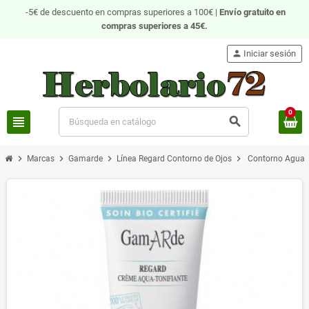
-5€ de descuento en compras superiores a 100€ |
Envío gratuito
en
compras superiores a 45€.
person
Iniciar sesión
0
view_headline
search
chevron_right
chevron_right
chevron_right
chevron_right
Marcas
Gamarde
Línea Regard Contorno de Ojos
Contorno Agua T