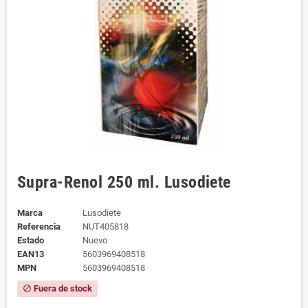
Supra-Renol 250 ml. Lusodiete
Marca
Lusodiete
Referencia
NUT405818
Estado
Nuevo
EAN13
5603969408518
MPN
5603969408518
Fuera de stock
block