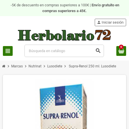
-5€ de descuento en compras superiores a 100€ |
Envío gratuito
en
compras superiores a 45€.
person
Iniciar sesión
0
view_headline
search
chevron_right
chevron_right
chevron_right
chevron_right
Marcas
Nutrinat
Lusodiete
Supra-Renol 250 ml. Lusodiete