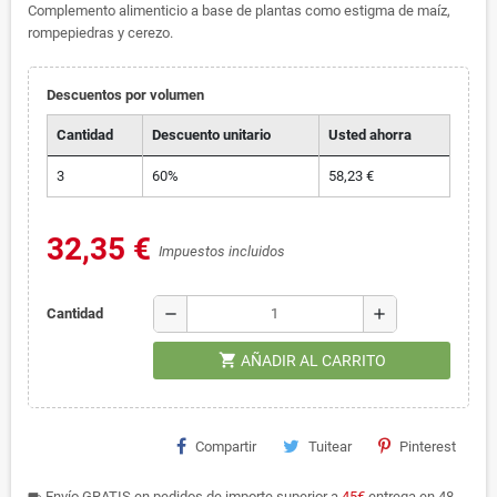
Complemento alimenticio a base de plantas como estigma de maíz,
rompepiedras y cerezo.
Descuentos por volumen
Cantidad
Descuento unitario
Usted ahorra
3
60%
58,23 €
32,35 €
Impuestos incluidos
remove
add
Cantidad
shopping_cart
AÑADIR AL CARRITO
Compartir
Tuitear
Pinterest
Envío GRATIS en pedidos de importe superior a
45€
entrega en 48-