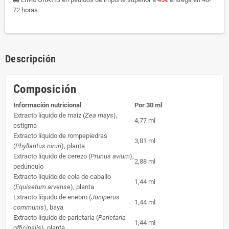
local_shipping
72 horas.
Descripción
Composición
Información nutricional
Por 30 ml
Extracto líquido de maíz (
Zea mays
),
4,77 ml
estigma
Extracto líquido de rompepiedras
3,81 ml
(
Phyllantus niruri
), planta
Extracto líquido de cerezo (
Prunus avium
),
2,88 ml
pedúnculo
Extracto líquido de cola de caballo
1,44 ml
(
Equisetum arvense
), planta
Extracto líquido de enebro (
Juniperus
1,44 ml
communis
), baya
Extracto líquido de parietaria (
Parietaria
1,44 ml
officinalis
), planta