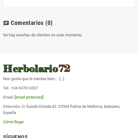
Comentarios
(0)
chat
No hay reseñas de clientes en este momento.
Nos gusta que te sientas bien... [
...
]
Tel.: +34 637613267
Email:
[email protected]
Dirección: C/ Eusebi Estada 82. 07004 Palma de Mallorca, Baleares,
España.
Cómo llegar
.
SÍGUENOS