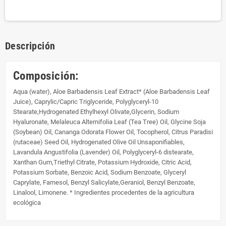
Descripción
Composición:
Aqua (water), Aloe Barbadensis Leaf Extract* (Aloe Barbadensis Leaf
Juice), Caprylic/Capric Triglyceride, Polyglyceryl-10
Stearate,Hydrogenated Ethylhexyl Olivate,Glycerin, Sodium
Hyaluronate, Melaleuca Alternifolia Leaf (Tea Tree) Oil, Glycine Soja
(Soybean) Oil, Cananga Odorata Flower Oil, Tocopherol, Citrus Paradisi
(rutaceae) Seed Oil, Hydrogenated Olive Oil Unsaponifiables,
Lavandula Angustifolia (Lavender) Oil, Polyglyceryl-6 distearate,
Xanthan Gum,Triethyl Citrate, Potassium Hydroxide, Citric Acid,
Potassium Sorbate, Benzoic Acid, Sodium Benzoate, Glyceryl
Caprylate, Farnesol, Benzyl Salicylate,Geraniol, Benzyl Benzoate,
Linalool, Limonene. * Ingredientes procedentes de la agricultura
ecológica