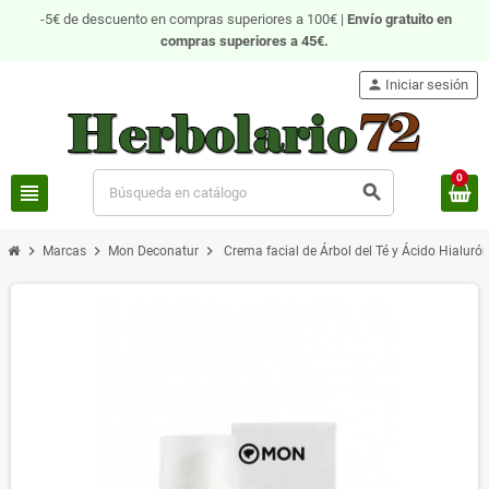
-5€ de descuento en compras superiores a 100€ |
Envío gratuito
en
compras superiores a 45€.
person
Iniciar sesión
0
view_headline
search
chevron_right
chevron_right
chevron_right
Marcas
Mon Deconatur
Crema facial de Árbol del Té y Ácido Hialuró