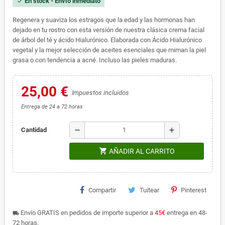
En stock - Envío inmediato
check
Regenera y suaviza los estragos que la edad y las hormonas han
dejado en tu rostro con esta versión de nuestra clásica crema facial
de árbol del té y ácido Hialurónico. Elaborada con Ácido Hialurónico
vegetal y la mejor selección de aceites esenciales que miman la piel
grasa o con tendencia a acné. Incluso las pieles maduras.
25,00 €
Impuestos incluidos
Entrega de 24 a 72 horas
remove
add
Cantidad
shopping_cart
AÑADIR AL CARRITO
Compartir
Tuitear
Pinterest
Envío GRATIS en pedidos de importe superior a
45€
entrega en 48-
local_shipping
72 horas.