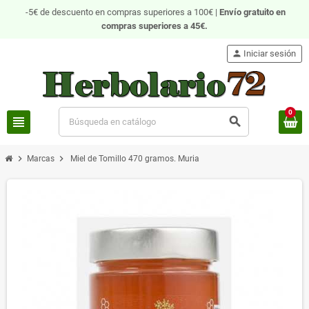
-5€ de descuento en compras superiores a 100€ |
Envío gratuito
en
compras superiores a 45€.
person
Iniciar sesión
0
view_headline
search
chevron_right
chevron_right
Marcas
Miel de Tomillo 470 gramos. Muria