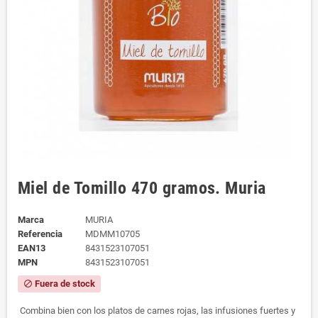
Miel de Tomillo 470 gramos. Muria
Marca
MURIA
Referencia
MDMM10705
EAN13
8431523107051
MPN
8431523107051
Fuera de stock
block
Combina bien con los platos de carnes rojas, las infusiones fuertes y