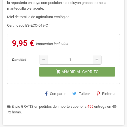
la repostería en cuya composición se incluyan grasas como la
mantequilla o el aceite.
Miel de tomillo de agricultura ecológica
Certificado ES-ECO-019-CT
9,95 €
Impuestos incluidos
remove
add
Cantidad
shopping_cart
AÑADIR AL CARRITO
Compartir
Tuitear
Pinterest
Envío GRATIS en pedidos de importe superior a
45€
entrega en 48-
local_shipping
72 horas.