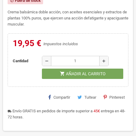
Fuera de stock
block
Crema balsámica doble acción, con aceites esenciales y extractos de
plantas 100% puros, que ejercen una acción defatigante y apaciguante
muscular.
19,95 €
Impuestos incluidos
remove
add
Cantidad
shopping_cart
AÑADIR AL CARRITO
Compartir
Tuitear
Pinterest
Envío GRATIS en pedidos de importe superior a
45€
entrega en 48-
local_shipping
72 horas.