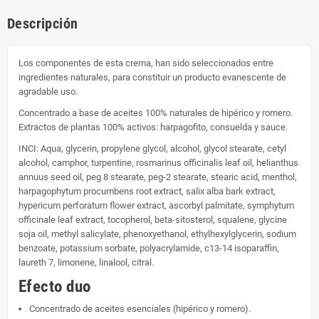
Descripción
Los componentes de esta crema, han sido seleccionados entre
ingredientes naturales, para constituir un producto evanescente de
agradable uso.
Concentrado a base de aceites 100% naturales de hipérico y romero.
Extractos de plantas 100% activos: harpagofito, consuelda y sauce.
INCI: Aqua, glycerin, propylene glycol, alcohol, glycol stearate, cetyl
alcohol, camphor, turpentine, rosmarinus officinalis leaf oil, helianthus
annuus seed oil, peg 8 stearate, peg-2 stearate, stearic acid, menthol,
harpagophytum procumbens root extract, salix alba bark extract,
hypericum perforatum flower extract, ascorbyl palmitate, symphytum
officinale leaf extract, tocopherol, beta-sitosterol, squalene, glycine
soja oil, methyl salicylate, phenoxyethanol, ethylhexylglycerin, sodium
benzoate, potassium sorbate, polyacrylamide, c13-14 isoparaffin,
laureth 7, limonene, linalool, citral.
Efecto duo
Concentrado de aceites esenciales (hipérico y romero).