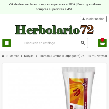
-5€ de descuento en compras superiores a 100€ |
Envío gratuito
en
compras superiores a 45€.
person
Iniciar sesión
0
view_headline
search
chevron_right
chevron_right
chevron_right
Marcas
Natysal
Harpasul Crema (Harpagofito) 75 + 25 ml. Natysal