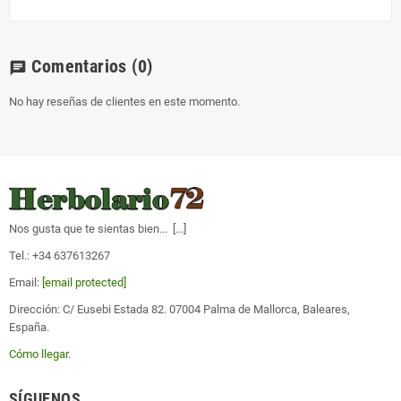
Comentarios
(0)
chat
No hay reseñas de clientes en este momento.
Nos gusta que te sientas bien... [
...
]
Tel.: +34 637613267
Email:
[email protected]
Dirección: C/ Eusebi Estada 82. 07004 Palma de Mallorca, Baleares,
España.
Cómo llegar
.
SÍGUENOS