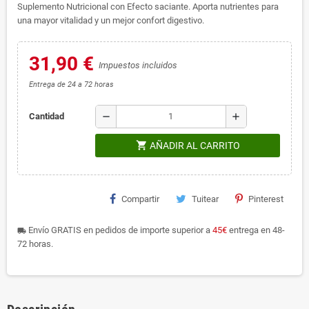
Suplemento Nutricional con Efecto saciante. Aporta nutrientes para
una mayor vitalidad y un mejor confort digestivo.
31,90 €
Impuestos incluidos
Entrega de 24 a 72 horas
remove
add
Cantidad
shopping_cart
AÑADIR AL CARRITO
Compartir
Tuitear
Pinterest
Envío GRATIS en pedidos de importe superior a
45€
entrega en 48-
local_shipping
72 horas.