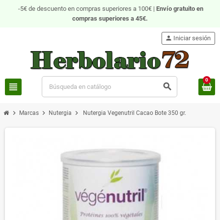
-5€ de descuento en compras superiores a 100€ |
Envío gratuito
en
compras superiores a 45€.
person
Iniciar sesión
0
view_headline
search
chevron_right
chevron_right
chevron_right
Marcas
Nutergia
Nutergia Vegenutril Cacao Bote 350 gr.