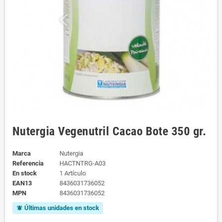
Nutergia Vegenutril Cacao Bote 350 gr.
Marca
Nutergia
Referencia
HACTNTRG-A03
En stock
1 Artículo
EAN13
8436031736052
MPN
8436031736052
Últimas unidades en stock
notifications_active