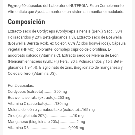
Ergyreg 60 cápsulas del Laboratorio NUTERGIA. Es un Complemento
Alimenticio que Ayuda a mantener un sistema inmunitario modulado.
Composición
Extracto seco de Cordyceps (Cordyceps sinensis (Berk.) Sacc., 30%
Polisacáridos y 20% Beta-glucanos 1,3), Extracto seco de Boswelia
(Boswellia Serrata Roxb. ex Colebr., 65% Ácidos boswélicos), Cápsula
vegetal (HPMC), colorante: complejo cúprico de clorofilina, L-
ascorbato cálcico (Vitamina C), Extracto seco de Melena de León
(Hericium erinaceus (BulI.: Fr.) Pers., 30% Polisacáridos y 15% Beta-
glucanos 1,3-1,4), Bisglicinato de zinc, Bisglicinato de manganeso y
Colecalciferol (Vitamina D3).
Por 2 cápsulas:
Cordyceps (extracto)............250 mg
Boswellia serrata (extracto)...250 mg
Vitamina C (ascorbato).........180 mg
Melena de león o yamabusitake (extracto)...165 mg
Zinc (bisglicinato 20%).............................10 mg
Manganeso (bisglicinato 20%)...................2 mg
Vitamina D3............................................0,005 mg