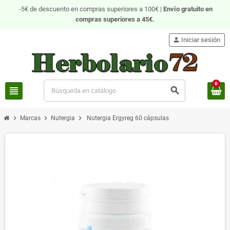
-5€ de descuento en compras superiores a 100€ |
Envío gratuito
en
compras superiores a 45€.
person
Iniciar sesión
0
view_headline
search
chevron_right
chevron_right
chevron_right
Marcas
Nutergia
Nutergia Ergyreg 60 cápsulas