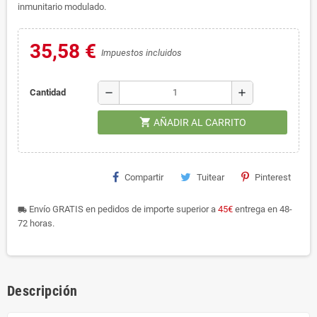
inmunitario modulado.
35,58 €
Impuestos incluidos
remove
add
Cantidad
shopping_cart
AÑADIR AL CARRITO
Compartir
Tuitear
Pinterest
Envío GRATIS en pedidos de importe superior a
45€
entrega en 48-
local_shipping
72 horas.
Descripción