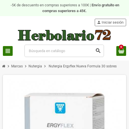
-5€ de descuento en compras superiores a 100€ |
Envío gratuito
en
compras superiores a 45€.
person
Iniciar sesión
0
view_headline
search
chevron_right
chevron_right
chevron_right
Marcas
Nutergia
Nutergia Ergyflex Nueva Formula 30 sobres