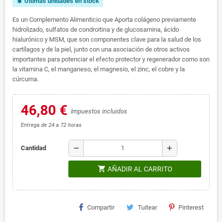
Últimas unidades en stock
notifications_active
Es un Complemento Alimenticio que Aporta colágeno previamente
hidrolizado, sulfatos de condroitina y de glucosamina, ácido
hialurónico y MSM, que son componentes clave para la salud de los
cartílagos y de la piel, junto con una asociación de otros activos
importantes para potenciar el efecto protector y regenerador como son
la vitamina C, el manganeso, el magnesio, el zinc, el cobre y la
cúrcuma.
46,80 €
Impuestos incluidos
Entrega de 24 a 72 horas
remove
add
Cantidad
shopping_cart
AÑADIR AL CARRITO
Compartir
Tuitear
Pinterest