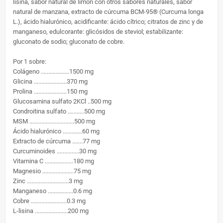
lisina, sabor natural de limón con otros sabores naturales, sabor
natural de manzana, extracto de cúrcuma BCM-95® (Curcuma longa
L.), ácido hialurónico, acidificante: ácido cítrico; citratos de zinc y de
manganeso, edulcorante: glicósidos de steviol; estabilizante:
gluconato de sodio; gluconato de cobre.
Por 1 sobre:
Colágeno ...................1500 mg
Glicina ......................370 mg
Prolina ......................150 mg
Glucosamina sulfato 2KCl ..500 mg
Condroitina sulfato ...........500 mg
MSM ..............................500 mg
Ácido hialurónico .............60 mg
Extracto de cúrcuma .......77 mg
Curcuminoides ...............30 mg
Vitamina C ...................180 mg
Magnesio .....................75 mg
Zinc ............................3 mg
Manganeso .................0.6 mg
Cobre ........................0.3 mg
L-lisina ......................200 mg