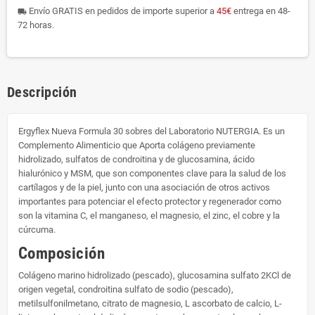
Envío GRATIS en pedidos de importe superior a
45€
entrega en 48-
local_shipping
72 horas.
Descripción
Ergyflex Nueva Formula 30 sobres del Laboratorio NUTERGIA. Es un
Complemento Alimenticio que Aporta colágeno previamente
hidrolizado, sulfatos de condroitina y de glucosamina, ácido
hialurónico y MSM, que son componentes clave para la salud de los
cartílagos y de la piel, junto con una asociación de otros activos
importantes para potenciar el efecto protector y regenerador como
son la vitamina C, el manganeso, el magnesio, el zinc, el cobre y la
cúrcuma.
Composición
Colágeno marino hidrolizado (pescado), glucosamina sulfato 2KCl de
origen vegetal, condroitina sulfato de sodio (pescado),
metilsulfonilmetano, citrato de magnesio, L ascorbato de calcio, L-