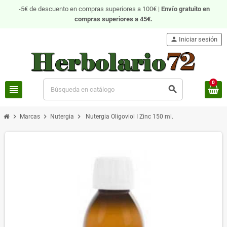
-5€ de descuento en compras superiores a 100€ |
Envío gratuito
en
compras superiores a 45€.
person
Iniciar sesión
0
view_headline
search
chevron_right
chevron_right
chevron_right
Marcas
Nutergia
Nutergia Oligoviol I Zinc 150 ml.