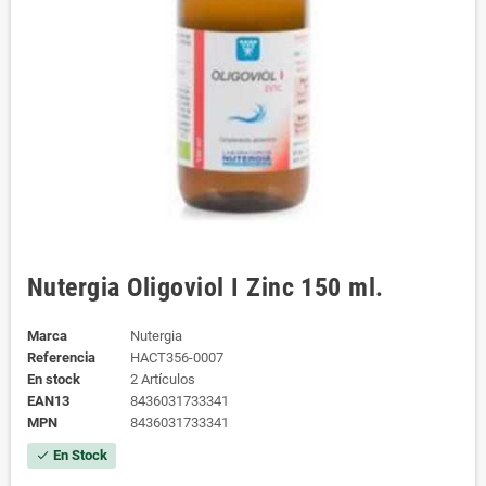
Nutergia Oligoviol I Zinc 150 ml.
Marca
Nutergia
Referencia
HACT356-0007
En stock
2 Artículos
EAN13
8436031733341
MPN
8436031733341
En Stock
check