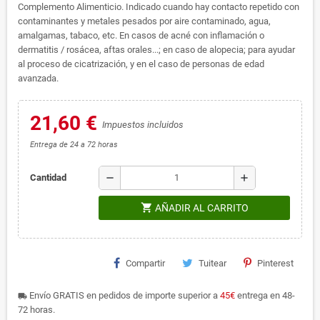
Complemento Alimenticio. Indicado cuando hay contacto repetido con
contaminantes y metales pesados por aire contaminado, agua,
amalgamas, tabaco, etc. En casos de acné con inflamación o
dermatitis / rosácea, aftas orales...; en caso de alopecia; para ayudar
al proceso de cicatrización, y en el caso de personas de edad
avanzada.
21,60 €
Impuestos incluidos
Entrega de 24 a 72 horas
remove
add
Cantidad
shopping_cart
AÑADIR AL CARRITO
Compartir
Tuitear
Pinterest
Envío GRATIS en pedidos de importe superior a
45€
entrega en 48-
local_shipping
72 horas.