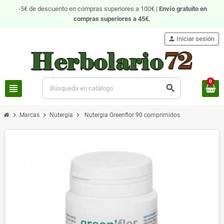
-5€ de descuento en compras superiores a 100€ |
Envío gratuito
en
compras superiores a 45€.
person
Iniciar sesión
0
view_headline
search
chevron_right
chevron_right
chevron_right
Marcas
Nutergia
Nutergia Greenflor 90 comprimidos