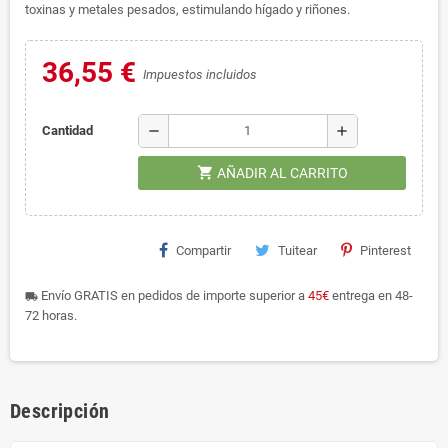
toxinas y metales pesados, estimulando hígado y riñones.
36,55 €
Impuestos incluidos
remove
add
Cantidad
shopping_cart
AÑADIR AL CARRITO
Compartir
Tuitear
Pinterest
Envío GRATIS en pedidos de importe superior a
45€
entrega en 48-
local_shipping
72 horas.
Descripción