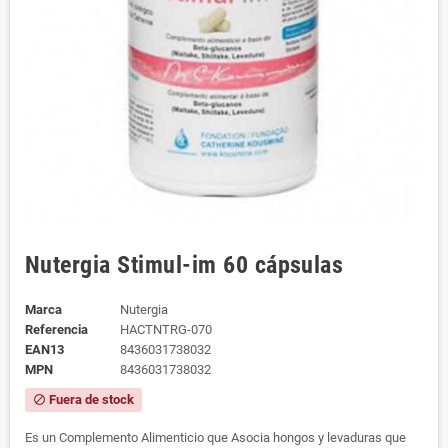
Nutergia Stimul-im 60 cápsulas
Marca
Nutergia
Referencia
HACTNTRG-070
EAN13
8436031738032
MPN
8436031738032
Fuera de stock
block
Es un Complemento Alimenticio que Asocia hongos y levaduras que