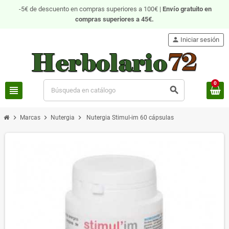
-5€ de descuento en compras superiores a 100€ |
Envío gratuito
en
compras superiores a 45€.
person
Iniciar sesión
0
view_headline
search
chevron_right
chevron_right
chevron_right
Marcas
Nutergia
Nutergia Stimul-im 60 cápsulas