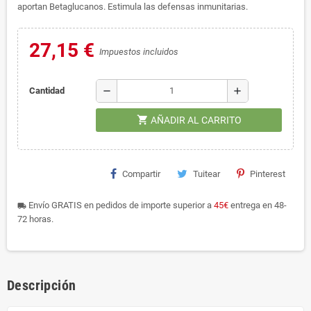
aportan Betaglucanos. Estimula las defensas inmunitarias.
27,15 €
Impuestos incluidos
remove
add
Cantidad
shopping_cart
AÑADIR AL CARRITO
Compartir
Tuitear
Pinterest
Envío GRATIS en pedidos de importe superior a
45€
entrega en 48-
local_shipping
72 horas.
Descripción