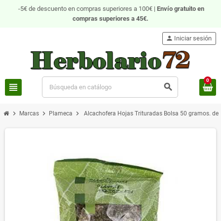
-5€ de descuento en compras superiores a 100€ |
Envío gratuito
en
compras superiores a 45€.
person
Iniciar sesión
0
view_headline
search
chevron_right
chevron_right
chevron_right
Marcas
Plameca
Alcachofera Hojas Trituradas Bolsa 50 gramos. de