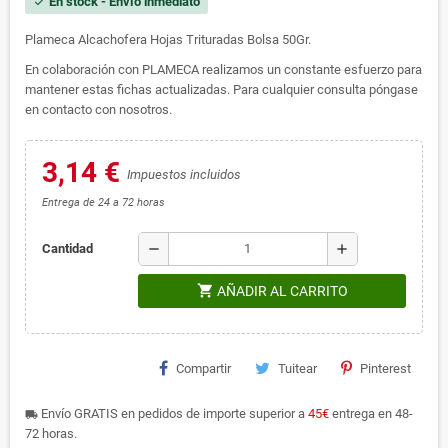
En stock - Envío inmediato
check
Plameca Alcachofera Hojas Trituradas Bolsa 50Gr.
En colaboración con PLAMECA realizamos un constante esfuerzo para
mantener estas fichas actualizadas. Para cualquier consulta póngase
en contacto con nosotros.
3,14 €
Impuestos incluidos
Entrega de 24 a 72 horas
remove
add
Cantidad
shopping_cart
AÑADIR AL CARRITO
Compartir
Tuitear
Pinterest
Envío GRATIS en pedidos de importe superior a
45€
entrega en 48-
local_shipping
72 horas.