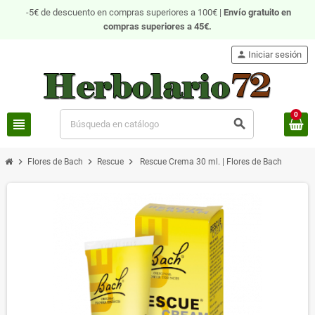
-5€ de descuento en compras superiores a 100€ |
Envío gratuito
en
compras superiores a 45€.
person
Iniciar sesión
0
view_headline
search
chevron_right
chevron_right
chevron_right
Flores de Bach
Rescue
Rescue Crema 30 ml. | Flores de Bach