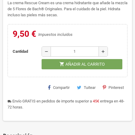
La crema Rescue Cream es una crema hidratante que añade la mezcla
de 5 Flores de Bach® Originales. Para el cuidado de la piel. Hidrata
incluso las pieles más secas.
9,50 €
Impuestos incluidos
remove
add
Cantidad
shopping_cart
AÑADIR AL CARRITO
Compartir
Tuitear
Pinterest
Envío GRATIS en pedidos de importe superior a
45€
entrega en 48-
local_shipping
72 horas.