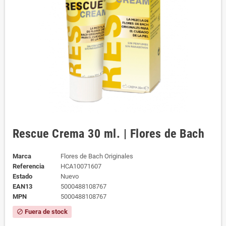
Rescue Crema 30 ml. | Flores de Bach
Marca
Flores de Bach Originales
Referencia
HCA10071607
Estado
Nuevo
EAN13
5000488108767
MPN
5000488108767
Fuera de stock
block