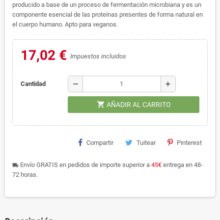
producido a base de un proceso de fermentación microbiana y es un
componente esencial de las proteínas presentes de forma natural en
el cuerpo humano. Apto para veganos.
17,02 €
Impuestos incluidos
remove
add
Cantidad
shopping_cart
AÑADIR AL CARRITO
Compartir
Tuitear
Pinterest
Envío GRATIS en pedidos de importe superior a
45€
entrega en 48-
local_shipping
72 horas.