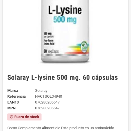
Solaray L-lysine 500 mg. 60 cápsulas
Marca
Solaray
Referencia
HACTSOL04940
EAN13
076280206647
MPN
076280206647
Fuera de stock
block
Como Complemento Alimenticio Este producto es un aminoácido