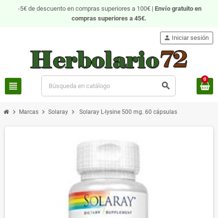
-5€ de descuento en compras superiores a 100€ |
Envío gratuito
en
compras superiores a 45€.
person
Iniciar sesión
0
view_headline
search
chevron_right
chevron_right
chevron_right
Marcas
Solaray
Solaray L-lysine 500 mg. 60 cápsulas