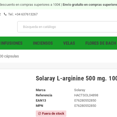
descuento en compras superiores a 100€ |
Envío gratuito
en compras superiore
2
Tel.: +34 637613267
INFUSIONES
INCIENSOS
VELAS
FLORES DE BACH
100 cápsulas
Solaray L-arginine 500 mg. 10
Marca
Solaray
Referencia
HACTSOL04898
EAN13
076280552850
MPN
076280552850
Fuera de stock
block