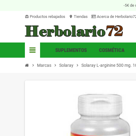
-5€ de 
Productos rebajados
Tiendas
Acerca de Herbolario7
card_giftcard
location_on
view_headline
SUPLEMENTOS
COSMÉTICA
chevron_right
Marcas
chevron_right
Solaray
chevron_right
Solaray L-arginine 500 mg. 