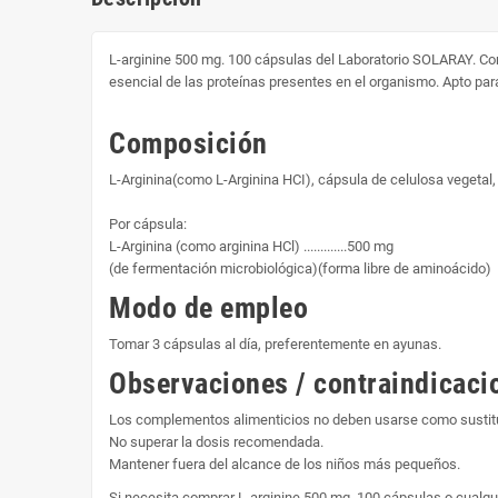
L-arginine 500 mg. 100 cápsulas del Laboratorio SOLARAY. C
esencial de las proteínas presentes en el organismo. Apto pa
Composición
L-Arginina(como L-Arginina HCI), cápsula de celulosa vegetal, 
Por cápsula:
L-Arginina (como arginina HCl) .............500 mg
(de fermentación microbiológica)(forma libre de aminoácido)
Modo de empleo
Tomar 3 cápsulas al día, preferentemente en ayunas.
Observaciones / contraindicaci
Los complementos alimenticios no deben usarse como sustitut
No superar la dosis recomendada.
Mantener fuera del alcance de los niños más pequeños.
Si necesita comprar L-arginine 500 mg. 100 cápsulas o cualq