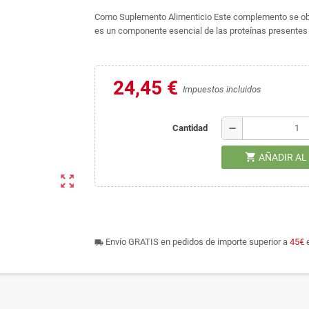
Como Suplemento Alimenticio Este complemento se obti
es un componente esencial de las proteínas presentes 
24,45 €
Impuestos incluidos
remove
Cantidad
shopping_cart
AÑADIR AL
zoom_out_map
Envío GRATIS en pedidos de importe superior a
45€
e
local_shipping