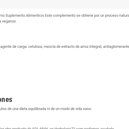
omo Suplemento Alimenticio Este complemento se obtiene por un proceso natur
ra veganos.
agente de carga: celulosa, mezcla de extracto de arroz integral, antiaglomerante:
ones
os de una dieta equilibrada ni de un modo de vida sano.
uier otro producto de SOLARAY, en Herbolario72.com podemos ayudarle.