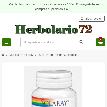
-5€ de descuento en compras superiores a 100€ |
Envío gratuito
en
compras superiores a 45€.
person
Iniciar sesión
0
view_headline
search
chevron_right
chevron_right
chevron_right
Marcas
Solaray
Solaray Bromelain 60 cápsulas