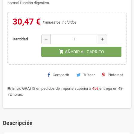
normal función digestiva.
30,47 €
Impuestos incluidos
remove
add
Cantidad
shopping_cart
AÑADIR AL CARRITO
Compartir
Tuitear
Pinterest
Envío GRATIS en pedidos de importe superior a
45€
entrega en 48-
local_shipping
72 horas.
Descripción