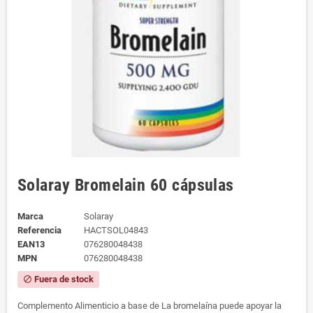
Solaray Bromelain 60 cápsulas
Marca
Solaray
Referencia
HACTSOL04843
EAN13
076280048438
MPN
076280048438
Fuera de stock
block
Complemento Alimenticio a base de La bromelaína puede apoyar la