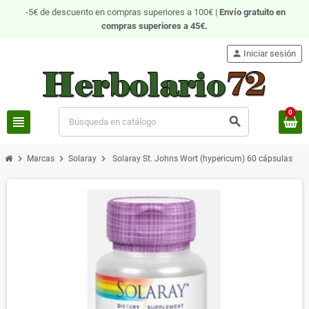
-5€ de descuento en compras superiores a 100€ |
Envío gratuito
en
compras superiores a 45€.
person
Iniciar sesión
0
view_headline
search
chevron_right
chevron_right
chevron_right
Marcas
Solaray
Solaray St. Johns Wort (hypericum) 60 cápsulas