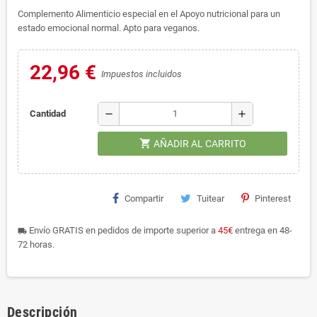
Complemento Alimenticio especial en el Apoyo nutricional para un
estado emocional normal. Apto para veganos.
22,96 €
Impuestos incluidos
remove
add
Cantidad
shopping_cart
AÑADIR AL CARRITO
Compartir
Tuitear
Pinterest
Envío GRATIS en pedidos de importe superior a
45€
entrega en 48-
local_shipping
72 horas.
Descripción