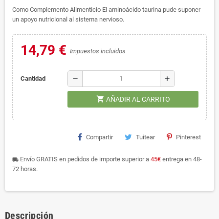
Como Complemento Alimenticio El aminoácido taurina pude suponer
un apoyo nutricional al sistema nervioso.
14,79 €
Impuestos incluidos
remove
add
Cantidad
shopping_cart
AÑADIR AL CARRITO
Compartir
Tuitear
Pinterest
Envío GRATIS en pedidos de importe superior a
45€
entrega en 48-
local_shipping
72 horas.
Descripción