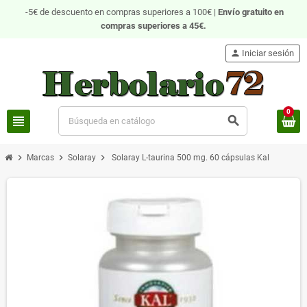
-5€ de descuento en compras superiores a 100€ |
Envío gratuito
en
compras superiores a 45€.
person
Iniciar sesión
0
view_headline
search
chevron_right
chevron_right
chevron_right
Marcas
Solaray
Solaray L-taurina 500 mg. 60 cápsulas Kal