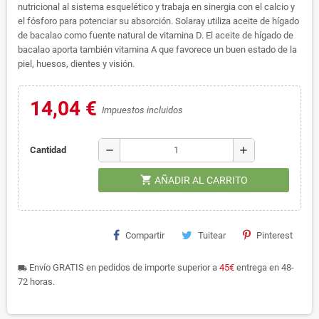
nutricional al sistema esquelético y trabaja en sinergia con el calcio y
el fósforo para potenciar su absorción. Solaray utiliza aceite de hígado
de bacalao como fuente natural de vitamina D. El aceite de hígado de
bacalao aporta también vitamina A que favorece un buen estado de la
piel, huesos, dientes y visión.
14,04 €
Impuestos incluidos
remove
add
Cantidad
shopping_cart
AÑADIR AL CARRITO
Compartir
Tuitear
Pinterest
Envío GRATIS en pedidos de importe superior a
45€
entrega en 48-
local_shipping
72 horas.