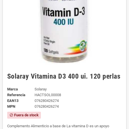
Solaray Vitamina D3 400 ui. 120 perlas
Marca
Solaray
Referencia
HACTSOL00008
EAN13
076280426274
MPN
076280426274
Fuera de stock
block
Complemento Alimenticio a base de La vitamina D es un apoyo