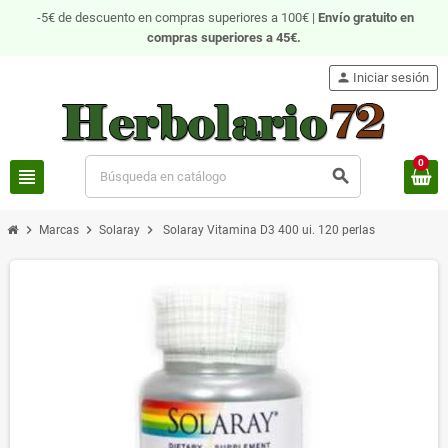
-5€ de descuento en compras superiores a 100€ |
Envío gratuito
en
compras superiores a 45€.
person
Iniciar sesión
0
view_headline
search
chevron_right
chevron_right
chevron_right
Marcas
Solaray
Solaray Vitamina D3 400 ui. 120 perlas