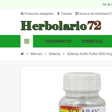
-5€ de 
Productos rebajados
Tiendas
Acerca de Herbolario7
card_giftcard
location_on
view_headline
SUPLEMENTOS
COSMÉTICA
chevron_right
Marcas
chevron_right
Solaray
chevron_right
Solaray Acido Folico 800 mc