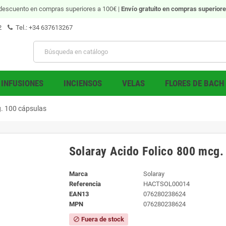
descuento en compras superiores a 100€ |
Envío gratuito
en compras superiore
2
Tel.: +34 637613267
INFUSIONES
INCIENSOS
VELAS
FLORES DE BACH
g. 100 cápsulas
Solaray Acido Folico 800 mcg.
Marca
Solaray
Referencia
HACTSOL00014
EAN13
076280238624
MPN
076280238624
Fuera de stock
block