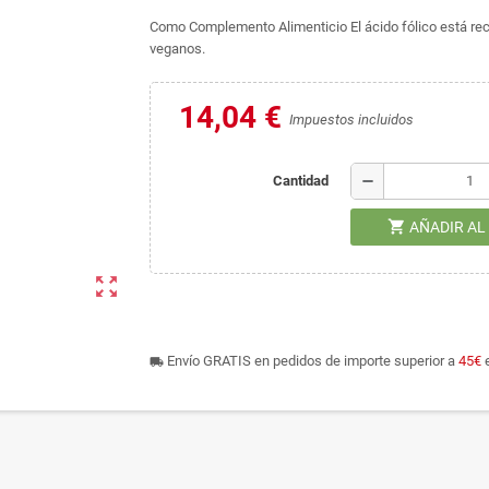
Como Complemento Alimenticio El ácido fólico está r
veganos.
14,04 €
Impuestos incluidos
remove
Cantidad
shopping_cart
AÑADIR AL
zoom_out_map
Envío GRATIS en pedidos de importe superior a
45€
e
local_shipping