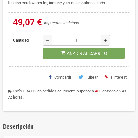
función cardiovascular, inmune y articular. Sabor a limón.
49,07 €
Impuestos incluidos
remove
add
Cantidad
shopping_cart
AÑADIR AL CARRITO
Compartir
Tuitear
Pinterest
Envío GRATIS en pedidos de importe superior a
45€
entrega en 48-
local_shipping
72 horas.
Descripción