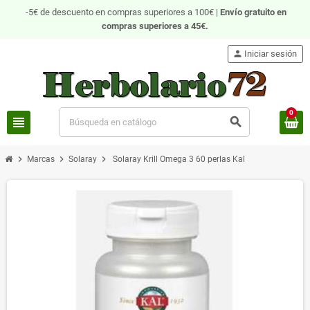
-5€ de descuento en compras superiores a 100€ |
Envío gratuito
en
compras superiores a 45€.
person
Iniciar sesión
0
view_headline
search
chevron_right
chevron_right
chevron_right
Marcas
Solaray
Solaray Krill Omega 3 60 perlas Kal