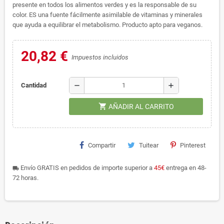
presente en todos los alimentos verdes y es la responsable de su
color. ES una fuente fácilmente asimilable de vitaminas y minerales
que ayuda a equilibrar el metabolismo. Producto apto para veganos.
20,82 €
Impuestos incluidos
remove
add
Cantidad
shopping_cart
AÑADIR AL CARRITO
Compartir
Tuitear
Pinterest
Envío GRATIS en pedidos de importe superior a
45€
entrega en 48-
local_shipping
72 horas.