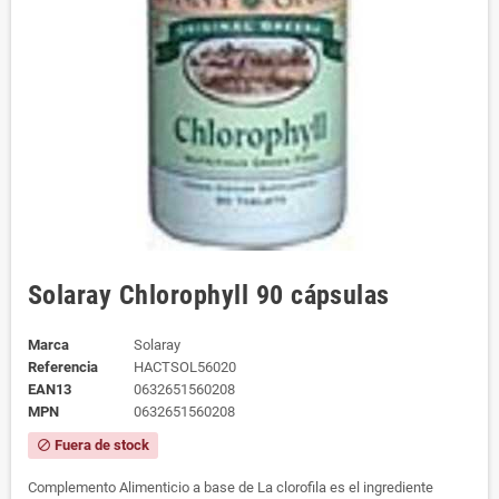
Solaray Chlorophyll 90 cápsulas
Marca
Solaray
Referencia
HACTSOL56020
EAN13
0632651560208
MPN
0632651560208
Fuera de stock
block
Complemento Alimenticio a base de La clorofila es el ingrediente