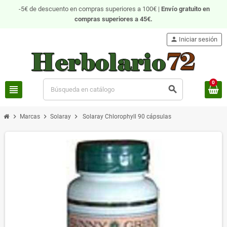
-5€ de descuento en compras superiores a 100€ |
Envío gratuito
en
compras superiores a 45€.
person
Iniciar sesión
0
view_headline
search
chevron_right
chevron_right
chevron_right
Marcas
Solaray
Solaray Chlorophyll 90 cápsulas