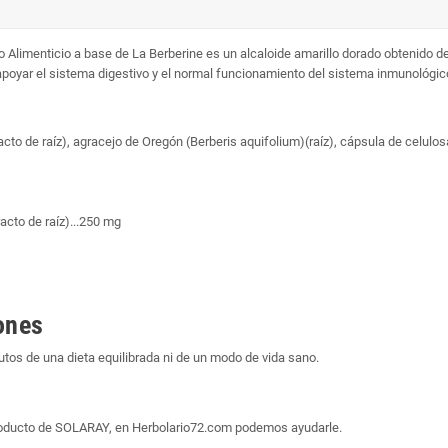
imenticio a base de La Berberine es un alcaloide amarillo dorado obtenido de l
 apoyar el sistema digestivo y el normal funcionamiento del sistema inmunológic
racto de raíz), agracejo de Oregón (Berberis aquifolium)(raíz), cápsula de celulos
racto de raíz)...250 mg
ones
os de una dieta equilibrada ni de un modo de vida sano.
producto de SOLARAY, en Herbolario72.com podemos ayudarle.