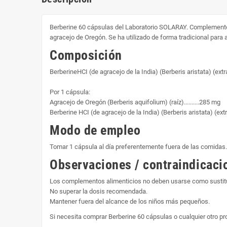
Berberine 60 cápsulas del Laboratorio SOLARAY. Complemento Al
agracejo de Oregón. Se ha utilizado de forma tradicional para
Composición
BerberineHCI (de agracejo de la India) (Berberis aristata) (ext
Por 1 cápsula:
Agracejo de Oregón (Berberis aquifolium) (raíz)..........285 mg
Berberine HCI (de agracejo de la India) (Berberis aristata) (ext
Modo de empleo
Tomar 1 cápsula al día preferentemente fuera de las comidas.
Observaciones / contraindicaci
Los complementos alimenticios no deben usarse como sustitut
No superar la dosis recomendada.
Mantener fuera del alcance de los niños más pequeños.
Si necesita comprar Berberine 60 cápsulas o cualquier otro 