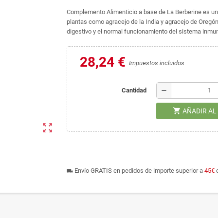
Complemento Alimenticio a base de La Berberine es un a
plantas como agracejo de la India y agracejo de Oregón.
digestivo y el normal funcionamiento del sistema inmu
28,24 €
Impuestos incluidos
remove
Cantidad
shopping_cart
AÑADIR AL
zoom_out_map
Envío GRATIS en pedidos de importe superior a
45€
e
local_shipping