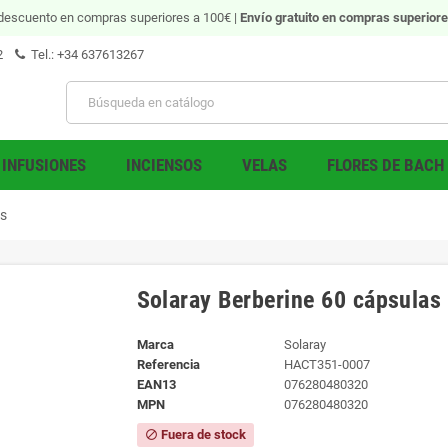
descuento en compras superiores a 100€ |
Envío gratuito
en compras superiore
2
Tel.: +34 637613267
INFUSIONES
INCIENSOS
VELAS
FLORES DE BACH
as
Solaray Berberine 60 cápsulas
Marca
Solaray
Referencia
HACT351-0007
EAN13
076280480320
MPN
076280480320
Fuera de stock
block