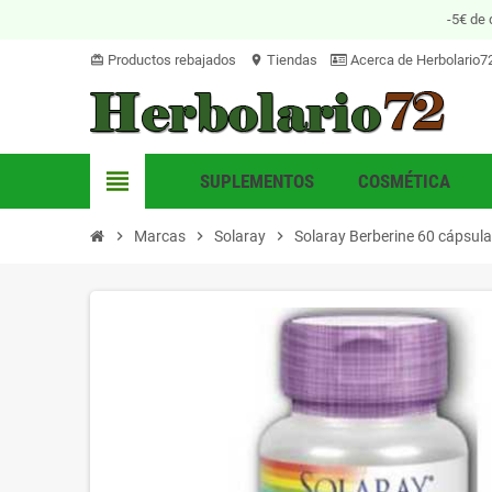
-5€ de 
Productos rebajados
Tiendas
Acerca de Herbolario7
card_giftcard
location_on
view_headline
SUPLEMENTOS
COSMÉTICA
chevron_right
Marcas
chevron_right
Solaray
chevron_right
Solaray Berberine 60 cápsul