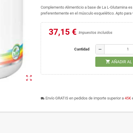
Complemento Alimenticio a base de La L-Glutamina es
preferentemente en el músculo esquelético. Apto para
37,15 €
Impuestos incluidos
remove
Cantidad
shopping_cart
AÑADIR AL
zoom_out_map
Envío GRATIS en pedidos de importe superior a
45€
e
local_shipping