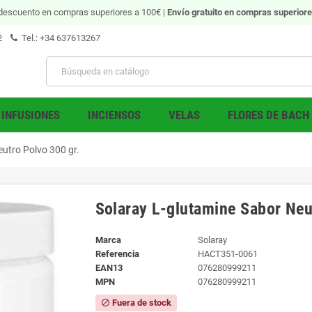
descuento en compras superiores a 100€ |
Envío gratuito
en compras superiore
2
Tel.: +34 637613267
INFUSIONES
INCIENSOS
VELAS
FLORES DE BACH
utro Polvo 300 gr.
Solaray L-glutamine Sabor Neu
Marca
Solaray
Referencia
HACT351-0061
EAN13
076280999211
MPN
076280999211
Fuera de stock
block