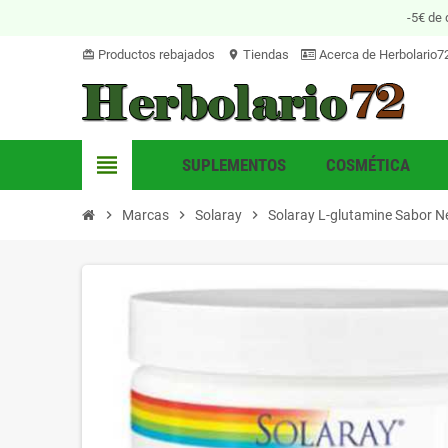
-5€ de 
Productos rebajados
Tiendas
Acerca de Herbolario7
card_giftcard
location_on
view_headline
SUPLEMENTOS
COSMÉTICA
chevron_right
Marcas
chevron_right
Solaray
chevron_right
Solaray L-glutamine Sabor Ne