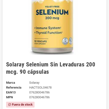
Solaray Selenium Sin Levaduras 200
mcg. 90 cápsulas
Marca
Solaray
Referencia
HACTSOL04678
EAN13
076280046786
MPN
076280046786
Fuera de stock
block