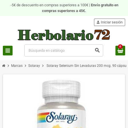
-5€ de descuento en compras superiores a 100€ |
Envío gratuito
en
compras superiores a 45€.
person
Iniciar sesión
0
view_headline
search
chevron_right
chevron_right
chevron_right
Marcas
Solaray
Solaray Selenium Sin Levaduras 200 mcg. 90 cápsul