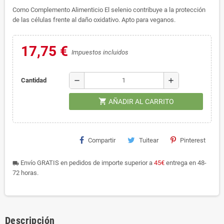
Como Complemento Alimenticio El selenio contribuye a la protección
de las células frente al daño oxidativo. Apto para veganos.
17,75 €
Impuestos incluidos
remove
add
Cantidad
shopping_cart
AÑADIR AL CARRITO
Compartir
Tuitear
Pinterest
Envío GRATIS en pedidos de importe superior a
45€
entrega en 48-
local_shipping
72 horas.
Descripción