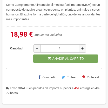
Como Complemento Alimenticio El metilsulfonil metano (MSM) es un
compuesto de azufre orgánico presente en plantas, animales y seres
humanos. El azufre forma parte del glutatión, uno de los antioxidantes
más importantes.
18,98 €
Impuestos incluidos
remove
add
Cantidad
shopping_cart
AÑADIR AL CARRITO
Compartir
Tuitear
Pinterest
Envío GRATIS en pedidos de importe superior a
45€
entrega en 48-
local_shipping
72 horas.