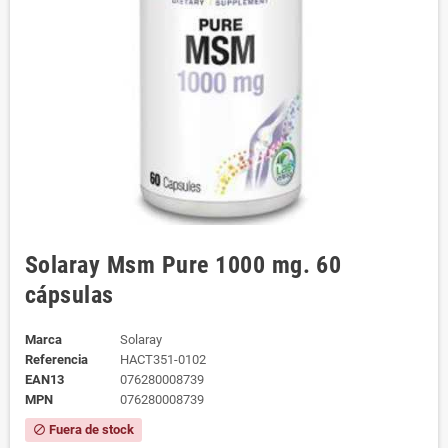
Solaray Msm Pure 1000 mg. 60
cápsulas
Marca
Solaray
Referencia
HACT351-0102
EAN13
076280008739
MPN
076280008739
Fuera de stock
block