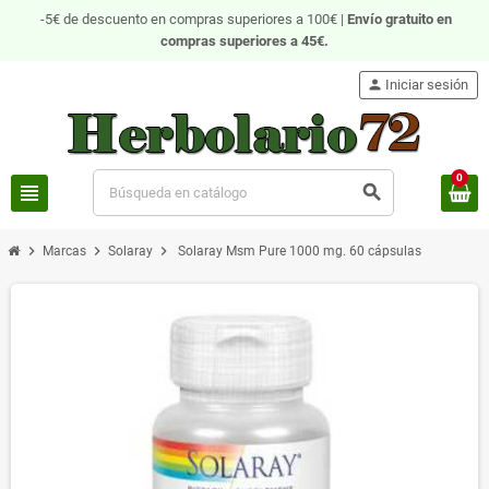
-5€ de descuento en compras superiores a 100€ |
Envío gratuito
en
compras superiores a 45€.
person
Iniciar sesión
0
view_headline
search
chevron_right
chevron_right
chevron_right
Marcas
Solaray
Solaray Msm Pure 1000 mg. 60 cápsulas