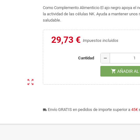
Como Complemento Alimenticio El ajo negro apoya el n
la actividad de las células NK. Ayuda a mantener unos n
saludable.
29,73 €
Impuestos incluidos
remove
Cantidad
shopping_cart
AÑADIR AL
zoom_out_map
Envío GRATIS en pedidos de importe superior a
45€
e
local_shipping