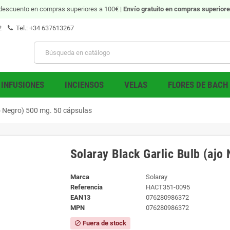
descuento en compras superiores a 100€ |
Envío gratuito
en compras superiore
2
Tel.: +34 637613267
INFUSIONES
INCIENSOS
VELAS
FLORES DE BACH
jo Negro) 500 mg. 50 cápsulas
Solaray Black Garlic Bulb (ajo
Marca
Solaray
Referencia
HACT351-0095
EAN13
076280986372
MPN
076280986372
Fuera de stock
block