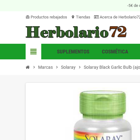
-5€ de 
Productos rebajados
Tiendas
Acerca de Herbolario7
card_giftcard
location_on
view_headline
SUPLEMENTOS
COSMÉTICA
chevron_right
Marcas
chevron_right
Solaray
chevron_right
Solaray Black Garlic Bulb (a