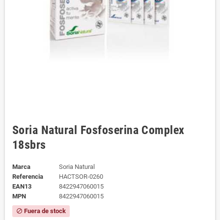
Soria Natural Fosfoserina Complex
18sbrs
Marca
Soria Natural
Referencia
HACTSOR-0260
EAN13
8422947060015
MPN
8422947060015
Fuera de stock
block