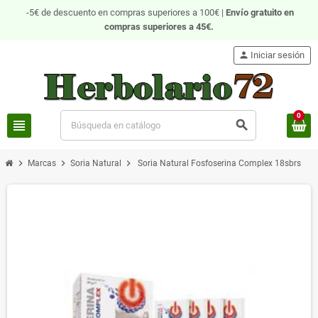
-5€ de descuento en compras superiores a 100€ |
Envío gratuito
en
compras superiores a 45€.
person
Iniciar sesión
0
view_headline
search
chevron_right
chevron_right
chevron_right
Marcas
Soria Natural
Soria Natural Fosfoserina Complex 18sbrs