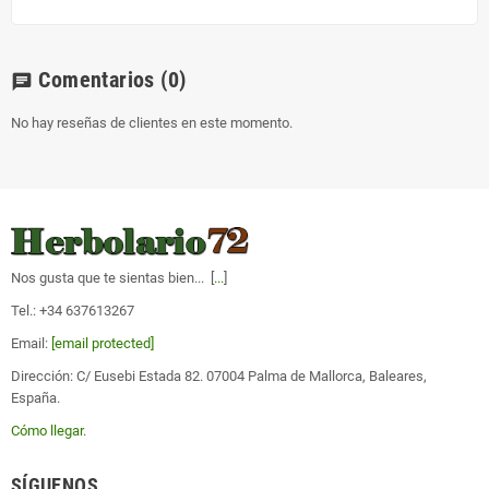
Comentarios
(0)
chat
No hay reseñas de clientes en este momento.
Nos gusta que te sientas bien... [
...
]
Tel.: +34 637613267
Email:
[email protected]
Dirección: C/ Eusebi Estada 82. 07004 Palma de Mallorca, Baleares,
España.
Cómo llegar
.
SÍGUENOS