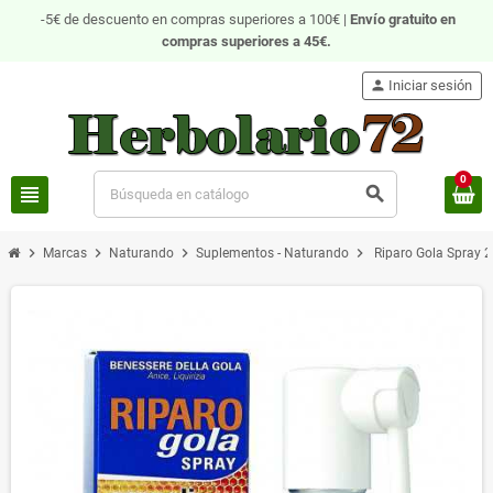
-5€ de descuento en compras superiores a 100€ |
Envío gratuito
en
compras superiores a 45€.
person
Iniciar sesión
0
view_headline
search
chevron_right
chevron_right
chevron_right
chevron_right
Marcas
Naturando
Suplementos - Naturando
Riparo Gola Spray 