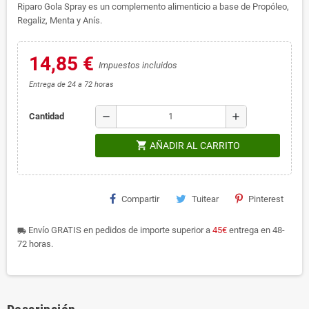
Riparo Gola Spray es un complemento alimenticio a base de Propóleo,
Regaliz, Menta y Anís.
14,85 €
Impuestos incluidos
Entrega de 24 a 72 horas
remove
add
Cantidad
shopping_cart
AÑADIR AL CARRITO
Compartir
Tuitear
Pinterest
Envío GRATIS en pedidos de importe superior a
45€
entrega en 48-
local_shipping
72 horas.