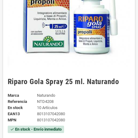
Riparo Gola Spray 25 ml. Naturando
Marca
Naturando
Referencia
NTD4208
En stock
10 Artículos
EAN13
8013107042080
MPN
8013107042080
En stock - Envío inmediato
check