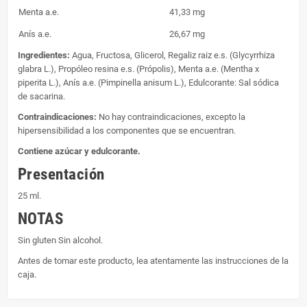
Menta a.e.
41,33 mg
Anís a.e.
26,67 mg
Ingredientes:
Agua, Fructosa, Glicerol, Regaliz raiz e.s. (Glycyrrhiza
glabra L.), Propóleo resina e.s. (Própolis), Menta a.e. (Mentha x
piperita L.), Anís a.e. (Pimpinella anisum L.), Edulcorante: Sal sódica
de sacarina.
Contraindicaciones:
No hay contraindicaciones, excepto la
hipersensibilidad a los componentes que se encuentran.
Contiene azúcar y edulcorante.
Presentación
25 ml.
NOTAS
Sin gluten Sin alcohol.
Antes de tomar este producto, lea atentamente las instrucciones de la
caja.